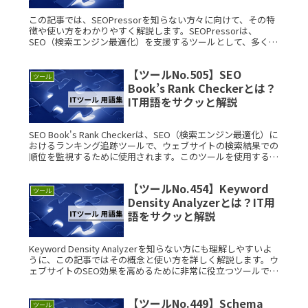
この記事では、SEOPressorを知らない方々に向けて、その特
徴や使い方をわかりやすく解説します。SEOPressorは、
SEO（検索エンジン最適化）を支援するツールとして、多くの
ウェブサイト管理者に活用されています。これからその詳細に
つRead More...
【ツールNo.505】SEO
ツール
Book’s Rank Checkerとは？
IT用語をサクッと解説
SEO Book's Rank Checkerは、SEO（検索エンジン最適化）に
おけるランキング追跡ツールで、ウェブサイトの検索結果での
順位を監視するために使用されます。このツールを使用するこ
とで、ユーザーは特定のキーワードに対する検索エンRead
More...
【ツールNo.454】Keyword
ツール
Density Analyzerとは？IT用
語をサクッと解説
Keyword Density Analyzerを知らない方にも理解しやすいよ
うに、この記事ではその概念と使い方を詳しく解説します。ウ
ェブサイトのSEO効果を高めるために非常に役立つツールで
す。 Keyword Density AnalyzRead More...
【ツールNo.449】Schema
ツール