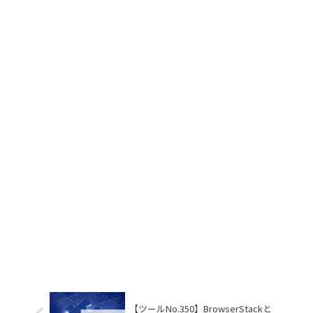
【ツールNo.350】BrowserStackと