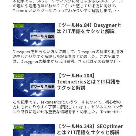
本記事では、SNSマーケティングに関心はあるものの、ツール
の違いや活用方法がわかりにくいと感じている方に向けて、
Falcon.ioというツールについてわかりやすく解説します。
Falcon.ioとは？ Falcon.ioは、SNSアカウントRead More...
【ツールNo.84】Desygnerと
ツール
は？IT用語をサクッと解説
Desygnerを知らない方々に向けて、Desygnerの特徴や利用方
法をわかりやすく解説した記事をまとめました。この記事で
は、Desygnerの基本から活用事例、さらにはその背景や利用
ケースに至るまで、詳細に説明していきます。 DesygRead
More...
【ツールNo.204】
ツール
Textmetricsとは？IT用語を
サクッと解説
この記事では、Textmetricsというツールについて、初心者の
方にもわかりやすく丁寧に解説しています。ビジネスやコンテ
ンツ制作に活かせる重要な情報をまとめました。 Textmetrics
とは？ Textmetricsは、SEOやアクセシRead More...
【ツールNo.343】SEOptimer
ツール
とは？IT用語をサクッと解説