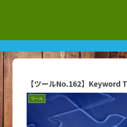
【ツールNo.162】Keywor
ツール