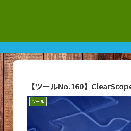
【ツールNo.160】ClearS
ツール