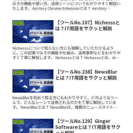
はその機能や使い方、活用シーンについてわかりやすく解説い
たします。 Airstory Chrome Extensionとは？ Airstory
Chrome ERead More...
【ツールNo.107】Nichesssと
ツール
は？IT用語をサクッと解説
Nichesssについて知らない方にも理解していただけるよう
に、この記事ではその機能や仕組み、活用事例などをわかりや
すく丁寧に解説します。 Nichesssとは？ Nichesssとは、AIを
活用してブログ記事や広告文、商品紹介文などのコンRead
More...
【ツールNo.238】NewsBlur
ツール
とは？IT用語をサクッと解説
NewsBlurを初めて知る方にもわかりやすく、どのようなツー
ルで、どんなシーンで活用されるのかを丁寧に解説していま
す。 NewsBlurとは？ NewsBlurは、複数のニュースサイトや
ブログの更新情報を一元的に閲覧できるRSSリーダーでRead
More...
【ツールNo.129】Ginger
ツール
Softwareとは？IT用語をサク
ッと解説