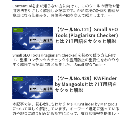
ContentCalをまだ知らない方に向けて、このツールの特徴や活
用方法をやさしく解説した記事です。SNS投稿の計画や管理が
簡単になる仕組みを、具体例や図を交えて紹介します。
ContentCalとは？ ContentCalは、ソーシャルメRead More...
【ツールNo.121】Small SEO
ツール
Tools (Plagiarism Checker)
とは？IT用語をサクッと解説
Small SEO Tools (Plagiarism Checker)を初めて使う方に向け
て、重複コンテンツのチェックや盗用防止の重要性をわかりや
すく解説する記事にまとめました。 Small SEO Tools
(Plagiarism CRead More...
【ツールNo.429】KWFinder
ツール
by Mangoolsとは？IT用語を
サクッと解説
本記事では、初心者にもわかりやすくKWFinder by Mangools
について詳しく解説しています。キーワード選定に迷っている
方やSEOに取り組み始めた方にとって、有益な情報を提供しま
す。 KWFinder by Mangoolsとは？Read More...