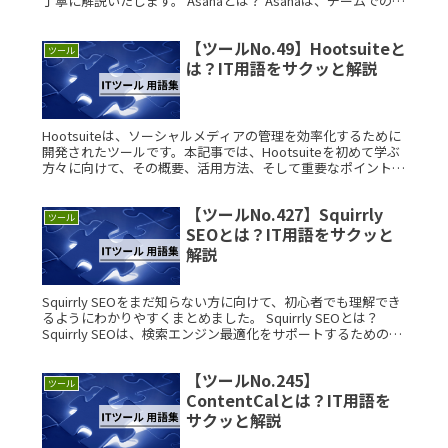
丁寧に解説いたします。 Asanaとは？ Asanaは、チームでの業
務管理やプロジェクトの進行状況を一元管理できるタスク管理
ツRead More...
【ツールNo.49】Hootsuiteと
ツール
は？IT用語をサクッと解説
Hootsuiteは、ソーシャルメディアの管理を効率化するために
開発されたツールです。本記事では、Hootsuiteを初めて学ぶ
方々に向けて、その概要、活用方法、そして重要なポイントに
ついてわかりやすく解説します。 Hootsuiteとは？Read
More...
【ツールNo.427】Squirrly
ツール
SEOとは？IT用語をサクッと
解説
Squirrly SEOをまだ知らない方に向けて、初心者でも理解でき
るようにわかりやすくまとめました。 Squirrly SEOとは？
Squirrly SEOは、検索エンジン最適化をサポートするための
WordPress専用のSEOプラグイRead More...
【ツールNo.245】
ツール
ContentCalとは？IT用語を
サクッと解説