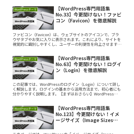
れ、ユーザーの利便性を向上させます。デザインの工夫が、直
【WordPress専門用語集
感的な操作を促進します。
WordPressテーマ
No.33】今更聞けない！ファビ
コン（Favicon）を徹底解説
ファビコン（Favicon）は、ウェブサイトのアイコンで、ブラ
ウザタブやお気に入りに表示されます。これにより、サイトを
視覚的に識別しやすくし、ユーザーの利便性を向上させます。
ファビコンは、特にオンラインショップやニュースサイトなど
で役立ちます。正しい設定でサイトの認知度が高まり、再訪問
【WordPress専門用語集
を促進する効果があります。
WordPressテーマ
No.63】今更聞けない！ログイ
ン（Login）を徹底解説
この記事では、WordPressのログイン（Login）について詳し
く解説します。ログインの基本から活用方法まで、初心者にも
分かりやすく説明します。【まずはおさらい】WordPressと
はWordPressは、世界中で広く利用されているオーRead
More...
【WordPress専門用語集
WordPressテーマ
No.123】今更聞けない！イメ
ージサイズ（Image Sizes）
を徹底解説