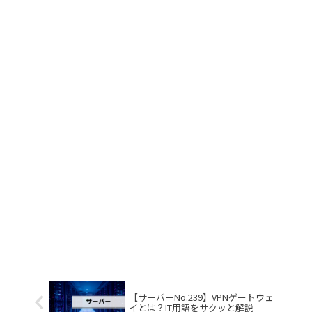
【サーバーNo.239】VPNゲートウェ
イとは？IT用語をサクッと解説