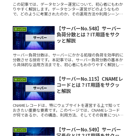
この記事では、データセンター運営について、初心者にもわか
りやすく解説します。データセンター運営がどのようなもの
で、どのように考案されたのか、その運用方法や利用シーンに
ついても具体的な例を交えて説明します。データセンター運営
とは？データセンタRead More...
【サーバーNo.548】サーバー
サーバー
負荷分散とは？IT用語をサク
ッと解説
サーバー負荷分散は、サーバーにかかる処理の負荷を効率的に
分散させる技術です。本記事では、サーバー負荷分散の基本か
ら具体的な活用方法までを、初心者にもわかりやすく解説しま
す。 サーバー負荷分散とは？ サーバー負荷分散とは、複数の
サーバーに処理Read More...
【サーバーNo.115】CNAMEレ
サーバー
コードとは？IT用語をサクッ
と解説
CNAMEレコードは、特にウェブサイトを運営する上で知って
おきたい重要な要素です。このページでは、CNAMEレコード
が何であるか、その構造、利用方法、そしてその背景について
わかりやすく解説します。CNAMEレコードとは？CNAMEレコ
ードはRead More...
【サーバーNo.549】サーバー
サーバー
冗長化とは？IT用語をサクッ