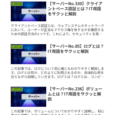
【サーバーNo.330】クライア
サーバー
ントベース認証とは？IT用語
をサクッと解説
クライアントベース認証とは、ウェブシステムやネットワーク
において、ユーザーが正当なアクセス権を有するかを確認する
ための認証方法の1つです。これにより、セキュリティを高
め、許可されたユーザーのみがシステムにアクセスできるよう
になります。この記Read More...
【サーバーNo.85】ログとは？
サーバー
IT用語をサクッと解説
この記事では、ログについて初心者にもわかりやすく解説しま
す。ログとは何か、どのように利用されるのか、具体的な例を
交えながら説明していきます。ログとは？ログとは、コンピュ
ータシステムやアプリケーションが実行中に記録する情報のこ
とです。これによRead More...
【サーバーNo.236】ボリュー
サーバー
ムとは？IT用語をサクッと解
説
この記事では、ボリュームについてわかりやすく説明し、初心