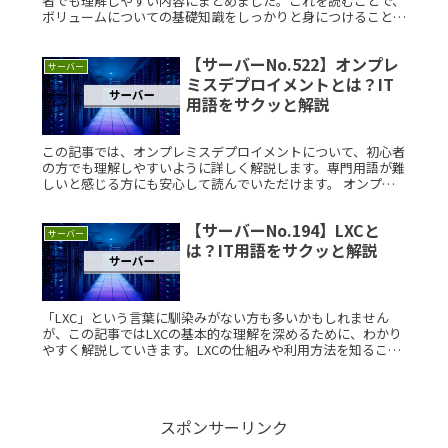
者でも理解しやすい内容にまとめました。これを読むことで、
ボリュームについての基礎知識をしっかりと身につけることが
できます。ボリュームとは？ボリュームとは、オーディオデバ
イスや音楽ソフトRead More...
【サーバーNo.522】オンプレ
サーバー
ミスデプロイメントとは？IT
用語をサクッと解説
この記事では、オンプレミスデプロイメントについて、初心者
の方でも理解しやすいように詳しく解説します。専門用語が難
しいと感じる方にも安心して読んでいただけます。 オンプレ
ミスデプロイメントとは？ オンプレミスデプロイメントと
は、自社内にサーバRead More...
【サーバーNo.194】LXCと
サーバー
は？IT用語をサクッと解説
「LXC」という言葉に馴染みがない方も多いかもしれません
が、この記事ではLXCの基本的な理解を深めるために、わかり
やすく解説していきます。LXCの仕組みや利用方法を知ること
で、より効率的にサーバーの運用や管理ができるようになりま
す。LXCとRead More...
スポンサーリンク