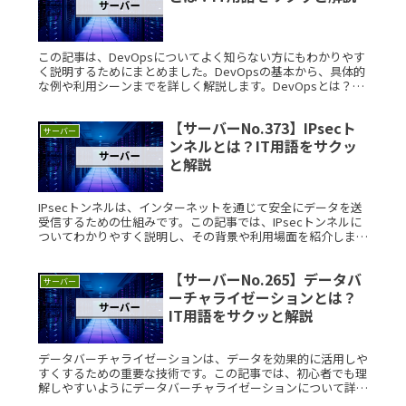
この記事は、DevOpsについてよく知らない方にもわかりやす
く説明するためにまとめました。DevOpsの基本から、具体的
な例や利用シーンまでを詳しく解説します。DevOpsとは？
DevOpsとは、開発（Development）と運用（OpeRead
More...
【サーバーNo.373】IPsecト
サーバー
ンネルとは？IT用語をサクッ
と解説
IPsecトンネルは、インターネットを通じて安全にデータを送
受信するための仕組みです。この記事では、IPsecトンネルに
ついてわかりやすく説明し、その背景や利用場面を紹介しま
す。 IPsecトンネルとは？ IPsecトンネルは、インターネッ
Read More...
【サーバーNo.265】データバ
サーバー
ーチャライゼーションとは？
IT用語をサクッと解説
データバーチャライゼーションは、データを効果的に活用しや
すくするための重要な技術です。この記事では、初心者でも理
解しやすいようにデータバーチャライゼーションについて詳し
く説明します。データバーチャライゼーションとは？データバ