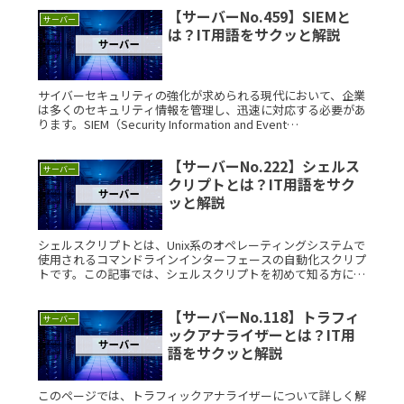
名を特定のIPRead More...
【サーバーNo.459】SIEMと
サーバー
は？IT用語をサクッと解説
サイバーセキュリティの強化が求められる現代において、企業
は多くのセキュリティ情報を管理し、迅速に対応する必要があ
ります。SIEM（Security Information and Event
Management）は、ログデータを一元管理しRead More...
【サーバーNo.222】シェルス
サーバー
クリプトとは？IT用語をサク
ッと解説
シェルスクリプトとは、Unix系のオペレーティングシステムで
使用されるコマンドラインインターフェースの自動化スクリプ
トです。この記事では、シェルスクリプトを初めて知る方に向
けて、その基本的な概要から具体的な利用例までをわかりやす
く説明しますRead More...
【サーバーNo.118】トラフィ
サーバー
ックアナライザーとは？IT用
語をサクッと解説
このページでは、トラフィックアナライザーについて詳しく解