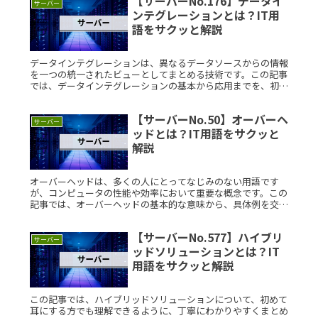
【サーバーNo.176】データイ
サーバー
ンテグレーションとは？IT用
語をサクッと解説
データインテグレーションは、異なるデータソースからの情報
を一つの統一されたビューとしてまとめる技術です。この記事
では、データインテグレーションの基本から応用までを、初心
者にもわかりやすく解説します。データインテグレーションと
は？データインテRead More...
【サーバーNo.50】オーバーヘ
サーバー
ッドとは？IT用語をサクッと
解説
オーバーヘッドは、多くの人にとってなじみのない用語です
が、コンピュータの性能や効率において重要な概念です。この
記事では、オーバーヘッドの基本的な意味から、具体例を交え
てわかりやすく解説します。オーバーヘッドとは？オーバーヘ
ッドとは、システムRead More...
【サーバーNo.577】ハイブリ
サーバー
ッドソリューションとは？IT
用語をサクッと解説
この記事では、ハイブリッドソリューションについて、初めて
耳にする方でも理解できるように、丁寧にわかりやすくまとめ