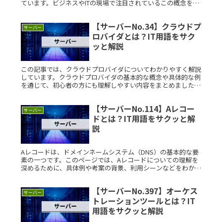
ています。ビジネスやITの現場で注目されているこの概念を、
身近な例や図解を通じて解説していきます。 ハイブリッドソ
リューションとRead More...
【サーバーNo.34】クラウドプ
サーバー
ロバイダとは？IT用語をサク
ッと解説
この記事では、クラウドプロバイダについてわかりやすく解説
しています。クラウドプロバイダの基本的な概念や具体的な例
を通じて、初心者の方にも理解しやすい内容をまとめました。
クラウドプロバイダとは？クラウドプロバイダとは、インター
ネットを通じてコRead More...
【サーバーNo.114】Aレコー
サーバー
ドとは？IT用語をサクッと解
説
Aレコードは、ドメインネームシステム（DNS）の基本的な要
素の一つです。このページでは、Aレコードについての理解を
深めるために、具体例や考案の背景、利用シーンなどをわかり
やすく説明します。Aレコードとは？Aレコードは、ドメイン
名を特定のIPRead More...
【サーバーNo.397】オーケス
サーバー
トレーションツールとは？IT
用語をサクッと解説