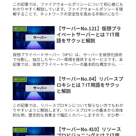
この記事では、ファイアウォールポリシーについて初心者にも
わかりやすく解説しています。ファイアウォールポリシーを理
解することで、ネットワークの安全性を高める手助けになりま
す。ファイアウォールポリシーとは？ファイアウォールポリシ
ーとは、ネットワRead More...
【サーバーNo.121】仮想プラ
サーバー
イベートサーバーとは？IT用
語をサクッと解説
仮想プライベートサーバー（VPS）は、サーバーを仮想化技術
で分割し、独立したサーバー環境を提供するサービスです。本
記事では、仮想プライベートサーバーの基本的な概念から、利
用方法や注意点までをわかりやすく解説します。仮想プライベ
ートサーバーとRead More...
【サーバーNo.04】リバースプ
サーバー
ロキシとは？IT用語をサクッ
と解説
この記事では、リバースプロキシについて知らない方でもわか
りやすいように解説します。リバースプロキシの基本から具体
的な例、歴史的な背景まで幅広くカバーしますので、ぜひ参考
にしてください。リバースプロキシとは？リバースプロキシ
は、ユーザーのリクRead More...
【サーバーNo.410】リソース
サーバー
プロビジョニングとは？IT用