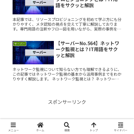
語をサクッと解説
本記事では、リソースプロビジョニングを初めて学ぶ方にも分
かりやすく、メタ認知の視点を交えて丁寧に解説しておりま
す。専門用語の注釈やフロー図を用いながら、実際の事例を通
して理解を深める内容となっております。 リソースプロビジ
ョニングとは？ リRead More...
【サーバーNo.564】ネットワ
サーバー
ーク監視とは？IT用語をサク
ッと解説
ネットワーク監視について知らない方でも理解できるように、
この記事ではネットワーク監視の基本から活用事例までをわか
りやすく解説します。 ネットワーク監視とは？ ネットワーク
監視とは、企業や個人が利用するネットワークの状態を常にチ
ェックし、異常Read More...
スポンサーリンク
メニュー
ホーム
検索
トップ
サイドバー