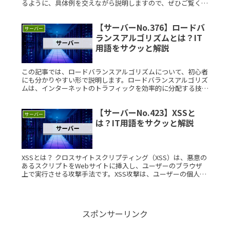
るように、具体例を交えながら説明しますので、ぜひご覧くだ
さい。 LUN（論理ユニット番号）とは？ LUN（論理ユニット
番号）とRead More...
【サーバーNo.376】ロードバ
サーバー
ランスアルゴリズムとは？IT
用語をサクッと解説
この記事では、ロードバランスアルゴリズムについて、初心者
にも分かりやすい形で説明します。ロードバランスアルゴリズ
ムは、インターネットのトラフィックを効率的に分配する技術
です。これを理解することで、ウェブサービスやアプリケーシ
ョンのパフォーマRead More...
【サーバーNo.423】XSSと
サーバー
は？IT用語をサクッと解説
XSSとは？ クロスサイトスクリプティング（XSS）は、悪意の
あるスクリプトをWebサイトに挿入し、ユーザーのブラウザ
上で実行させる攻撃手法です。XSS攻撃は、ユーザーの個人情
報を盗み取ったり、不正な操作を実行させたりするために利用
されますRead More...
スポンサーリンク