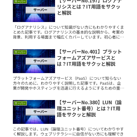
【サーバーNo.197】ログアナ
サーバー
リシスとは？IT用語をサクッ
と解説
「ログアナリシス」について知識がない方にもわかりやすくま
とめた記事です。ログアナリシスの基本的な説明から、考案の
背景、利用する場面まで幅広くカバーしています。初心者にも
理解しやすい内容になっていますので、ぜひご覧ください。ロ
グアナリシスとはRead More...
【サーバーNo.401】プラット
サーバー
フォームアズアサービスと
は？IT用語をサクッと解説
プラットフォームアズアサービス（PaaS）について知らない
方々のために、わかりやすく説明した記事です。PaaSは、企
業が開発やホスティングを迅速に行えるようにするための重要
なサービスです。この記事を通じて、PaaSの基本的な理解か
ら利用方法Read More...
【サーバーNo.380】LUN（論
サーバー
理ユニット番号）とは？IT用
語をサクッと解説
この記事では、LUN（論理ユニット番号）についてわかりやす
く解説します。ウェブリテラシーに自信がない方にも理解でき