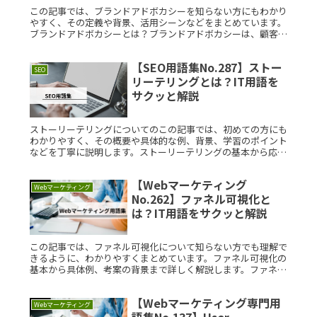
この記事では、ブランドアドボカシーを知らない方にもわかり
やすく、その定義や背景、活用シーンなどをまとめています。
ブランドアドボカシーとは？ブランドアドボカシーは、顧客や
ファンが自ら進んで特定のブランドを推薦し、他の潜在的な顧
客に広める行為でRead More...
【SEO用語集No.287】ストー
SEO
リーテリングとは？IT用語を
サクッと解説
ストーリーテリングについてのこの記事では、初めての方にも
わかりやすく、その概要や具体的な例、背景、学習のポイント
などを丁寧に説明します。ストーリーテリングの基本から応用
までを理解するための情報をまとめました。ストーリーテリン
グとは？ストーリRead More...
【Webマーケティング
Webマーケティング
No.262】ファネル可視化と
は？IT用語をサクッと解説
この記事では、ファネル可視化について知らない方でも理解で
きるように、わかりやすくまとめています。ファネル可視化の
基本から具体例、考案の背景まで詳しく解説します。ファネル
可視化とは？ファネル可視化とは、マーケティングプロセスに
おける各ステージRead More...
【Webマーケティング専門用
Webマーケティング
語集No.137】User