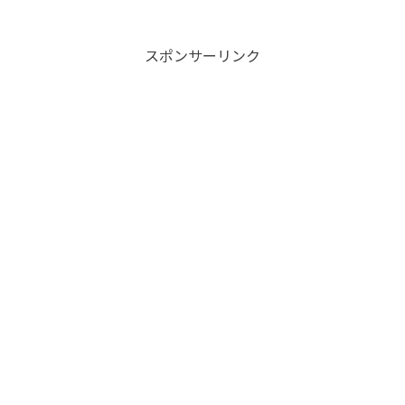
は、特定のイベントやトリガーに基づいて最適なアクションを
自動的に実行する手Read More...
スポンサーリンク