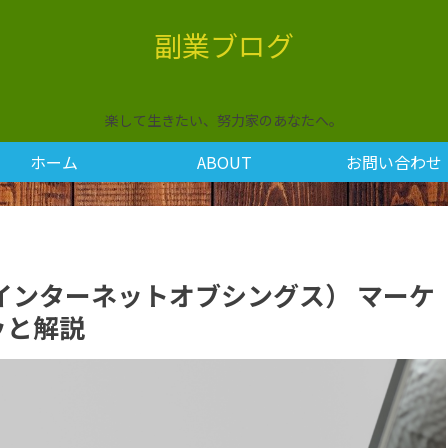
副業ブログ
楽して生きたい、努力家のあなたへ。
ホーム
ABOUT
お問い合わせ
T （インターネットオブシングス） マーケ
ッと解説