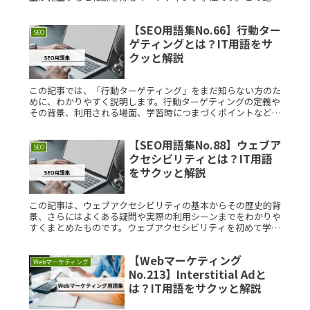
では、その仕組みと効果について解説します。AffilRead
More...
【SEO用語集No.66】行動ター
SEO
ゲティングとは？IT用語をサ
クッと解説
この記事では、「行動ターゲティング」をまだ知らない方のた
めに、わかりやすく説明します。行動ターゲティングの定義や
その背景、利用される場面、学習時につまづくポイントなど、
全体像をしっかりと理解できるようにまとめました。行動ター
ゲティングとは？Read More...
【SEO用語集No.88】ウェブア
SEO
クセシビリティとは？IT用語
をサクッと解説
この記事は、ウェブアクセシビリティの基本からその歴史的背
景、さらにはよくある疑問や実際の利用シーンまでをわかりや
すくまとめたものです。ウェブアクセシビリティを初めて学ぶ
方でも、ここから理解を深めていただける内容となっていま
す。ウェブアクセシRead More...
【Webマーケティング
Webマーケティング
No.213】Interstitial Adと
は？IT用語をサクッと解説