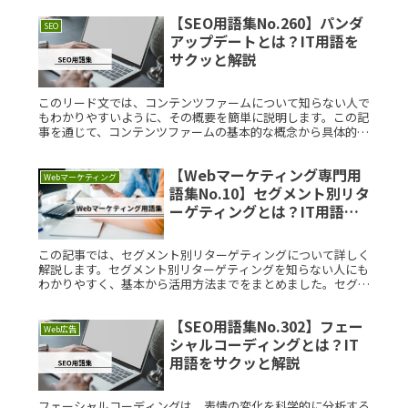
リダイレクRead More...
【SEO用語集No.260】パンダ
SEO
アップデートとは？IT用語を
サクッと解説
このリード文では、コンテンツファームについて知らない人で
もわかりやすいように、その概要を簡単に説明します。この記
事を通じて、コンテンツファームの基本的な概念から具体的な
利用例、歴史的な背景までを網羅的に学ぶことができます。コ
ンテンツファームRead More...
【Webマーケティング専門用
Webマーケティング
語集No.10】セグメント別リタ
ーゲティングとは？IT用語を
サクッと解説
この記事では、セグメント別リターゲティングについて詳しく
解説します。セグメント別リターゲティングを知らない人にも
わかりやすく、基本から活用方法までをまとめました。セグメ
ント別リターゲティングとは？セグメント別リターゲティング
とは、異なる顧客Read More...
【SEO用語集No.302】フェー
Web広告
シャルコーディングとは？IT
用語をサクッと解説
フェーシャルコーディングは、表情の変化を科学的に分析する