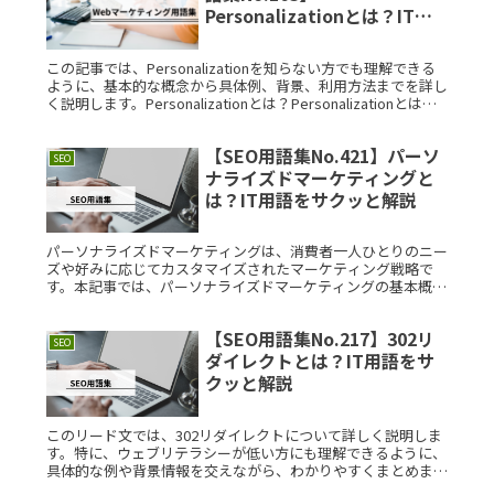
Personalizationとは？IT用
語をサクッと解説
この記事では、Personalizationを知らない方でも理解できる
ように、基本的な概念から具体例、背景、利用方法までを詳し
く説明します。Personalizationとは？Personalizationとは、
ユーザー一人ひとりのニーズやRead More...
【SEO用語集No.421】パーソ
SEO
ナライズドマーケティングと
は？IT用語をサクッと解説
パーソナライズドマーケティングは、消費者一人ひとりのニー
ズや好みに応じてカスタマイズされたマーケティング戦略で
す。本記事では、パーソナライズドマーケティングの基本概念
から具体例、歴史的背景、つまづきやすいポイント、利用場
面、さらには豆知識まRead More...
【SEO用語集No.217】302リ
SEO
ダイレクトとは？IT用語をサ
クッと解説
このリード文では、302リダイレクトについて詳しく説明しま
す。特に、ウェブリテラシーが低い方にも理解できるように、
具体的な例や背景情報を交えながら、わかりやすくまとめまし
た。302リダイレクトとは？302リダイレクトとは、一時的な