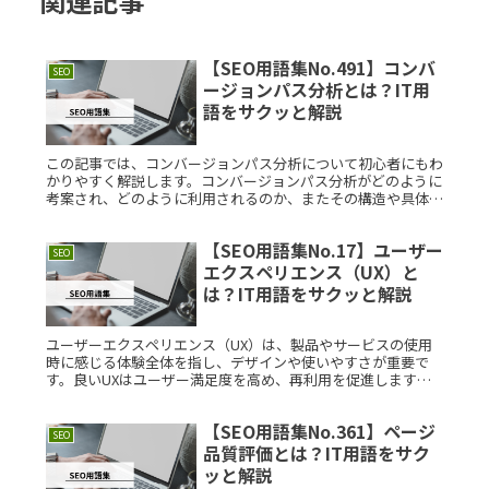
関連記事
【SEO用語集No.491】コンバ
SEO
ージョンパス分析とは？IT用
語をサクッと解説
この記事では、コンバージョンパス分析について初心者にもわ
かりやすく解説します。コンバージョンパス分析がどのように
考案され、どのように利用されるのか、またその構造や具体的
な利用例についても詳しく紹介します。コンバージョンパス分
析とは？コンバーRead More...
【SEO用語集No.17】ユーザー
SEO
エクスペリエンス（UX）と
は？IT用語をサクッと解説
ユーザーエクスペリエンス（UX）は、製品やサービスの使用
時に感じる体験全体を指し、デザインや使いやすさが重要で
す。良いUXはユーザー満足度を高め、再利用を促進します。
UXを理解することで、製品やサービスの競争力が向上し、ブ
ランドへの信頼が深まります。関連するSEO用語やデザイン手
【SEO用語集No.361】ページ
法も学ぶことが重要です。
SEO
品質評価とは？IT用語をサク
ッと解説