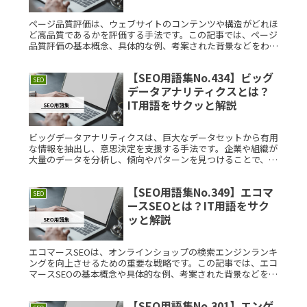
ページ品質評価は、ウェブサイトのコンテンツや構造がどれほ
ど高品質であるかを評価する手法です。この記事では、ページ
品質評価の基本概念、具体的な例、考案された背景などをわか
りやすく解説します。ページ品質評価とは？ページ品質評価と
は、検索エンジンRead More...
【SEO用語集No.434】ビッグ
SEO
データアナリティクスとは？
IT用語をサクッと解説
ビッグデータアナリティクスは、巨大なデータセットから有用
な情報を抽出し、意思決定を支援する手法です。企業や組織が
大量のデータを分析し、傾向やパターンを見つけることで、ビ
ジネス戦略の立案や改善に役立てます。本記事では、ビッグデ
ータアナリティクRead More...
【SEO用語集No.349】エコマ
SEO
ースSEOとは？IT用語をサク
ッと解説
エコマースSEOは、オンラインショップの検索エンジンランキ
ングを向上させるための重要な戦略です。この記事では、エコ
マースSEOの基本概念や具体的な例、考案された背景などをわ
かりやすく解説します。エコマースSEOとは？エコマースSEO
とは、オRead More...
【SEO用語集No.301】エンゲ