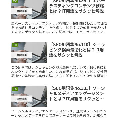
【SEO用語集No.351】エバー
SEO
ラスティングコンテンツ戦略
とは？IT用語をサクッと解説
エバーラスティングコンテンツ戦略は、長期間にわたって価値
を持ち続けるコンテンツを作成し、ビジネスの成果を最大化す
るための重要な方法です。この記事では、エバーラスティング
コンテンツ戦略の基本概念や具体的な例、考案された背景など
をわかりやすく解Read More...
【SEO用語集No.110】ショッ
SEO
ピング検索最適化とは？IT用
語をサクッと解説
この記事では、ショッピング検索最適化について、初心者にも
わかりやすくまとめました。これを読めば、ショッピング検索
最適化の基礎から実践方法、さらに覚えておくと便利な関連情
報まで一通り学ぶことができます。ショッピング検索最適化と
は？ショッピングRead More...
【SEO用語集No.331】ソーシ
SEO
ャルメディアエンゲージメン
トとは？IT用語をサクッと解
説
ソーシャルメディアエンゲージメントは、企業やブランドがソ
ーシャルメディアを通じてユーザーとの関係を築き、活発なコ