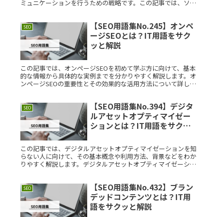
ミュニケーションを行うための戦略です。この記事では、ソー
シャルメディアエンゲージメントの基本概念、具体的な事例、
考案された背景なRead More...
【SEO用語集No.245】オンペ
SEO
ージSEOとは？IT用語をサク
ッと解説
この記事では、オンページSEOを初めて学ぶ方に向けて、基本
的な情報から具体的な実例までを分かりやすく解説します。オ
ンページSEOの重要性とその効果的な活用方法について詳しく
説明しますので、ぜひ参考にしてください。オンページSEOと
は？オンペRead More...
【SEO用語集No.394】デジタ
SEO
ルアセットオプティマイゼー
ションとは？IT用語をサクッ
と解説
この記事では、デジタルアセットオプティマイゼーションを知
らない人に向けて、その基本概念や利用方法、背景などをわか
りやすく解説します。デジタルアセットオプティマイゼーショ
ンとは？デジタルアセットオプティマイゼーション（Digital
AsseRead More...
【SEO用語集No.432】ブラン
SEO
デッドコンテンツとは？IT用
語をサクッと解説