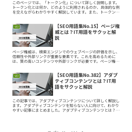
このページでは、「トークン化」について詳しく説明します。
トークン化とは何か、どのように利用されるのか、具体的な例
を交えながらわかりやすく解説しています。また、トークン化
が考案された背景やつまづきやすいポイント、学ぶ上で役立つ
情報についても紹Read More...
【SEO用語集No.15】ページ権
SEO
威とは？IT用語をサクッと解
説
ページ権威は、検索エンジンでのウェブページの評価を示し、
信頼性や外部リンクが重要な要素です。これを高めるために
は、質の高いコンテンツや外部リンクが必要です。ページ権威
を理解することで、SEO対策が効果的になり、アクセス数や収
益を増加させることができます。さらに、SEO用語を学ぶこと
【SEO用語集No.382】アダプ
が、戦略の成功に繋がります。
SEO
ティブコンテンツとは？IT用
語をサクッと解説
この記事では、アダプティブコンテンツについて詳しく解説し
ます。アダプティブコンテンツを知らない人に向けて、わかり
やすい記事にまとめました。アダプティブコンテンツとは？ア
ダプティブコンテンツとは、ユーザーのデバイスやコンテキス
トに応じて動的にRead More...