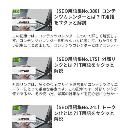
バイルファーストデザインとは？モバイルファーストデザイン
とは、ウェブサイRead More...
【SEO用語集No.388】コンテ
SEO
ンツカレンダーとは？IT用語
をサクッと解説
この記事では、コンテンツカレンダーについて詳しく解説しま
す。コンテンツカレンダーを知らない人に向けて、わかりやす
い記事にまとめました。コンテンツカレンダーとは？コンテン
ツカレンダーとは、ブログ記事やソーシャルメディア投稿な
ど、コンテンツの計Read More...
【SEO用語集No.175】外部リ
SEO
ンクとは？IT用語をサクッと
解説
外部リンクは、多くのウェブサイト運営者やコンテンツクリエ
ーターにとって重要な要素です。この記事では、外部リンクが
何であるか、その使い方、考案の背景などを初心者にも分かり
やすく説明します。外部リンクとは？外部リンクとは、あるウ
ェブサイトから他Read More...
【SEO用語集No.241】トーク
SEO
ン化とは？IT用語をサクッと
解説