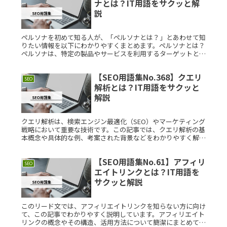
ナとは？IT用語をサクッと解
説
ペルソナを初めて知る人が、「ペルソナとは？」とあわせて知
りたい情報を以下にわかりやすくまとめます。ペルソナとは？
ペルソナは、特定の製品やサービスを利用するターゲットとな
る架空のユーザー像や顧客像を指します。わかりやすい具体的
な例1たとえば、Read More...
【SEO用語集No.368】クエリ
SEO
解析とは？IT用語をサクッと
解説
クエリ解析は、検索エンジン最適化（SEO）やマーケティング
戦略において重要な技術です。この記事では、クエリ解析の基
本概念や具体的な例、考案された背景などをわかりやすく解説
します。クエリ解析とは？クエリ解析とは、検索エンジンに入
力された検索クRead More...
【SEO用語集No.61】アフィリ
SEO
エイトリンクとは？IT用語を
サクッと解説
このリード文では、アフィリエイトリンクを知らない方に向け
て、この記事でわかりやすく説明しています。アフィリエイト
リンクの概念やその構造、活用方法について簡潔にまとめてい