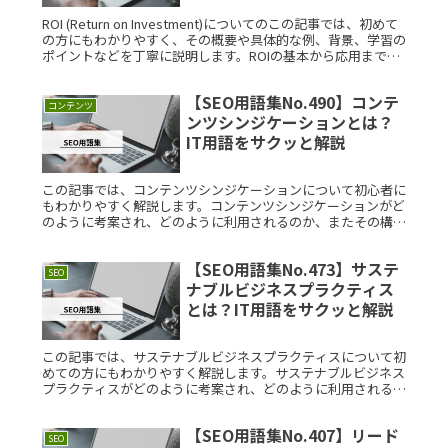
ROI (Return on Investment)についてのこの記事では、初めて
の方にもわかりやすく、その概要や具体的な例、背景、学習の
ポイントなどを丁寧に説明します。ROIの基本から応用までを
理解するための情報をまとめました。ROI (Read More...
【SEO用語集No.490】コンテ
コンテンツ
ンツシンジケーションとは？
IT用語をサクッと解説
この記事では、コンテンツシンジケーションについて初心者に
もわかりやすく解説します。コンテンツシンジケーションがど
のように考案され、どのように利用されるのか、またその構造
や具体的な利用例についても詳しく紹介します。コンテンツシ
ンジケーションとRead More...
【SEO用語集No.473】サステ
SEO
ナブルビジネスプラクティス
とは？IT用語をサクッと解説
この記事では、サステナブルビジネスプラクティスについて初
めての方にもわかりやすく解説します。サステナブルビジネス
プラクティスがどのように考案され、どのように利用されるの
か、またその構造や具体的な利用例についても詳しく紹介しま
す。サステナブルRead More...
【SEO用語集No.407】リード
SEO