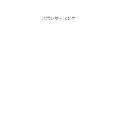
ド」とは、Googleが2013年に導入した検索アルゴリズムのア
ップデーRead More...
スポンサーリンク