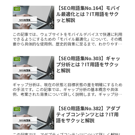
製品やサービスにRead More...
【SEO用語集No.164】モバイ
SEO
ル最適化とは？IT用語をサク
ッと解説
この記事では、ウェブサイトをモバイルデバイスで快適に利用
できるようにするための「モバイル最適化」について、その概
要から具体的な使用例、歴史的背景に至るまで、わかりやすく
解説します。モバイル最適化を理解し、日常のウェブ使用に活
かすことで、よりRead More...
【SEO用語集No.303】ギャッ
SEO
プ分析とは？IT用語をサクッ
と解説
ギャップ分析は、現在の状態と目標状態の差を明確にするため
の手法です。この記事では、ギャップ分析の基本概念や具体
例、考案された背景について詳しく説明します。ギャップ分析
とは？ギャップ分析とは、現在の状況と目標状況の間に存在す
るギャップ（差異）Read More...
【SEO用語集No.382】アダプ
SEO
ティブコンテンツとは？IT用
語をサクッと解説
この記事では、アダプティブコンテンツについて詳しく解説し