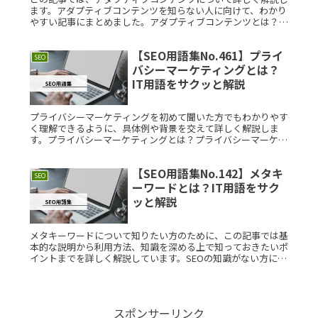
ます。アダプティブコンテンツを知らない人に向けて、わかり
やすい記事にまとめました。アダプティブコンテンツとは？ア
ダプティブコンテンツとは、ユーザーのデバイスやコンテキス
トに応じて動的にRead More...
【SEO用語集No.461】プライ
SEO
バシーマーケティングとは？
IT用語をサクッと解説
プライバシーマーケティングを初めて聞いた方でもわかりやす
く理解できるように、具体例や背景を交えて詳しく解説しま
す。プライバシーマーケティングとは？プライバシーマーケテ
ィングとは、ユーザーのプライバシーを尊重しつつ、効果的に
マーケティングを行Read More...
【SEO用語集No.142】メタキ
SEO
ーワードとは？IT用語をサク
ッと解説
メタキーワードについて知りたい方のために、この記事では基
本的な説明から利用方法、知識を深める上で知っておきたいポ
イントまでを詳しく解説しています。SEOの知識がない方にも
わかりやすい内容ですので、ぜひご一読ください。メタキーワ
ードとは？ メRead More...
スポンサーリンク