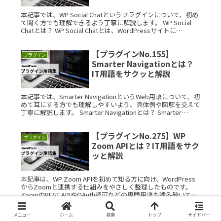
本記事では、WP Social Chatというプラグインについて、初め
て聞く方でも理解できるよう丁寧に解説します。 WP Social
Chatとは？ WP Social Chatとは、WordPressサイトに
WhatsAppを用いたチャRead More...
【プラグインNo.155】
プラグイン
Smarter Navigationとは？
IT用語をサクッと解説
本記事では、Smarter NavigationというWeb用語について、初
めて耳にする方でも理解しやすいよう、具体例や図解を交えて
丁寧に解説します。 Smarter Navigationとは？ Smarter
Navigationとは、WRead More...
【プラグインNo.275】WP
プラグイン
Zoom APIとは？IT用語をサク
ッと解説
本記事は、WP Zoom APIを初めて知る方に向け、WordPress
からZoomと連携する仕組みをやさしく整理したものです。
ZoomのREST APIやOAuth認可などの専門用語も噛み砕いて説
明します。読み終えるころには、どこでつまづRead More...
メニュー
ホーム
検索
トップ
サイドバー
【プラグインNo.26】
プラグイン