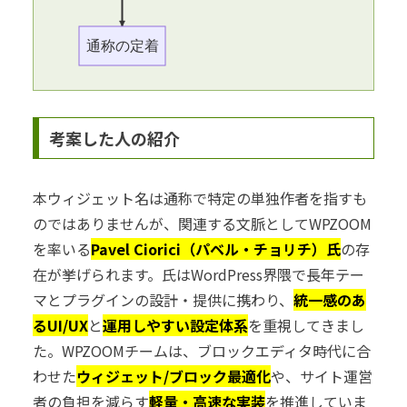
通称の定着
考案した人の紹介
本ウィジェット名は通称で特定の単独作者を指すも
のではありませんが、関連する文脈としてWPZOOM
を率いる
Pavel Ciorici（パベル・チョリチ）氏
の存
在が挙げられます。氏はWordPress界隈で長年テー
マとプラグインの設計・提供に携わり、
統一感のあ
るUI/UX
と
運用しやすい設定体系
を重視してきまし
た。WPZOOMチームは、ブロックエディタ時代に合
わせた
ウィジェット/ブロック最適化
や、サイト運営
者の負担を減らす
軽量・高速な実装
を推進していま