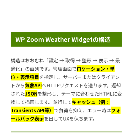
WP Zoom Weather Widgetの構造
構造はおおむね「設定 → 取得 → 整形 → 表示 → 最
適化」の直列です。管理画面で
ロケーション・単
位・表示項目
を指定し、サーバーまたはクライアン
トから
気象API
へHTTPリクエストを送ります。返却
された
JSON
を整形し、テーマに合わせたHTMLに変
換して描画します。並行して
キャッシュ（例：
Transients API等）
で負荷を抑え、エラー時は
フォ
ールバック表示
を出してUXを保ちます。