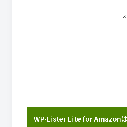
ス
WP-Lister Lite for A