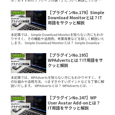
⑧｜おすすめのプラグイン33選！』について解説していきま
す。前回の記事では、初心者が使いやすいWordPressのテ
Read More...
【プラグインNo.179】Simple
プラグイン
Download Monitorとは？IT
用語をサクッと解説
本記事では、Simple Download Monitorを知らない方にもわか
りやすく、その機能や活用例、考案背景などを詳しく解説いた
します。 Simple Download Monitorとは？ Simple Download
MonitRead More...
【プラグインNo.195】
プラグイン
WPAdvertsとは？IT用語をサ
クッと解説
本記事では、WPAdvertsを知らない方にもわかりやすく、そ
の仕組みや活用方法、つまずきやすいポイントなどを丁寧に解
説いたします。 WPAdvertsとは？ WPAdvertsとは、
WordPressのウェブサイト上で簡単にクラシファイドRead
More...
【プラグインNo.247】WP
プラグイン
User Avatar Add-onとは？
IT用語をサクッと解説