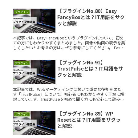
方にとって、有益な情報をお届けします。 WP VotiRead
More...
【プラグインNo.80】Easy
プラグイン
FancyBoxとは？IT用語をサク
ッと解説
本記事では、Easy FancyBoxというプラグインについて、初め
ての方にもわかりやすくまとめました。画像や動画の表示を美
しくしたいとお考えの方は、ぜひ参考にしてください。 Easy
FancyBoxとは？ Easy FancyBoxは、Read More...
【プラグインNo.91】
プラグイン
TrustPulseとは？IT用語をサ
クッと解説
本記事では、Webマーケティングにおいて重要な役割を果た
す「TrustPulse」について、初心者にもわかりやすく丁寧に解
説しています。TrustPulseを初めて聞く方にも安心して読み進
めていただける内容です。 TrustPulseとは？Read More...
【プラグインNo.89】WP
プラグイン
Resetとは？IT用語をサクッ
と解説