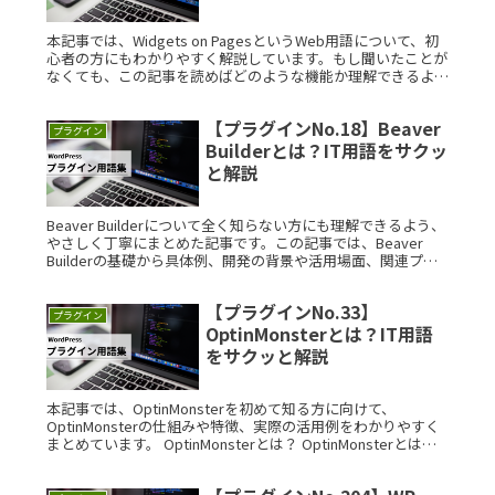
本記事では、Widgets on PagesというWeb用語について、初
心者の方にもわかりやすく解説しています。もし聞いたことが
なくても、この記事を読めばどのような機能か理解できるよう
まとめましたので、ぜひ参考にしてください。 WidgetRead
More...
【プラグインNo.18】Beaver
プラグイン
Builderとは？IT用語をサクッ
と解説
Beaver Builderについて全く知らない方にも理解できるよう、
やさしく丁寧にまとめた記事です。この記事では、Beaver
Builderの基礎から具体例、開発の背景や活用場面、関連プラ
グインまで網羅的にご紹介します。 Beaver Read More...
【プラグインNo.33】
プラグイン
OptinMonsterとは？IT用語
をサクッと解説
本記事では、OptinMonsterを初めて知る方に向けて、
OptinMonsterの仕組みや特徴、実際の活用例をわかりやすく
まとめています。 OptinMonsterとは？ OptinMonsterとは、
ウェブサイトの訪問者を効果的にリーRead More...