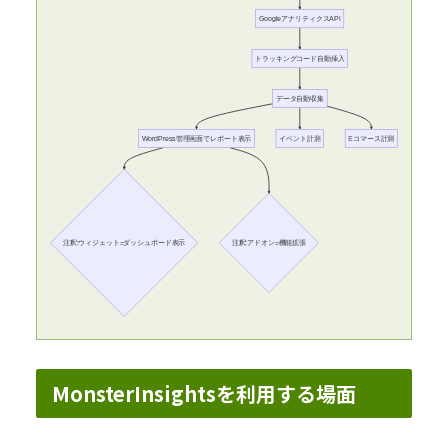
GoogleアナリティクスAPI
トラッキングコード自動挿入
データ自動収集
WordPress管理画面でレポート表示
イベント計測
Eコマース計測
注釈:ウィジェット=ダッシュボード表示
注釈:アドオン=機能拡張
MonsterInsightsを利用する場面