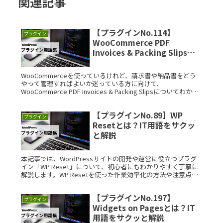
関連記事
【プラグインNo.114】
プラグイン
WooCommerce PDF
Invoices & Packing Slipsと
は？IT用語をサクッと解説
WooCommerceを使っているけれど、請求書や納品書をどう
やって管理すればよいか迷っている方に向けて、
WooCommerce PDF Invoices & Packing Slipsについてわかり
やすくまとめた記事です。 WooCommRead More...
【プラグインNo.89】WP
プラグイン
Resetとは？IT用語をサクッ
と解説
本記事では、WordPressサイトの開発や運営に役立つプラグ
イン「WP Reset」について、初心者にもわかりやすく丁寧に
解説します。WP Resetを使った作業効率化の方法や注意点ま
で、実例を交えてご紹介いたします。 WP ResetとRead
More...
【プラグインNo.197】
プラグイン
Widgets on Pagesとは？IT
用語をサクッと解説