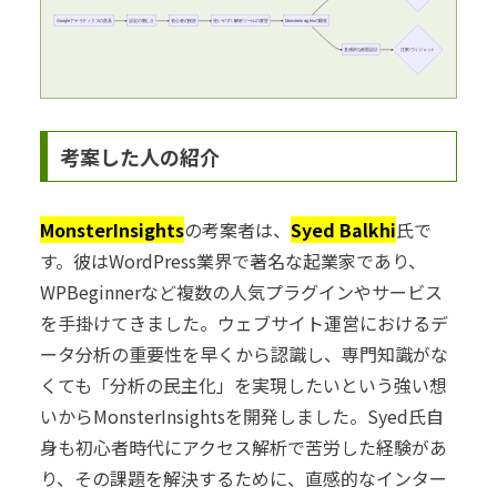
Googleアナリティクスの普及
設定の難しさ
初心者の挫折
使いやすい解析ツールの要望
MonsterInsightsの開発
直感的な画面設計
注釈:ウィジェット
考案した人の紹介
MonsterInsights
の考案者は、
Syed Balkhi
氏で
す。彼はWordPress業界で著名な起業家であり、
WPBeginnerなど複数の人気プラグインやサービス
を手掛けてきました。ウェブサイト運営におけるデ
ータ分析の重要性を早くから認識し、専門知識がな
くても「分析の民主化」を実現したいという強い想
いからMonsterInsightsを開発しました。Syed氏自
身も初心者時代にアクセス解析で苦労した経験があ
り、その課題を解決するために、直感的なインター