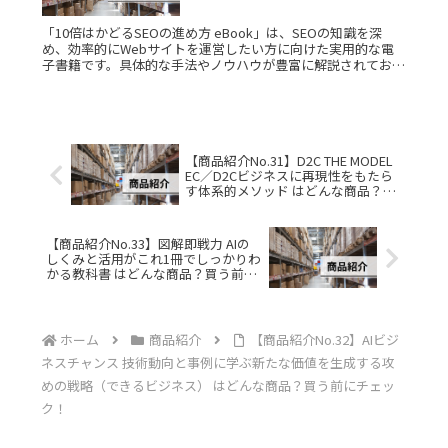
「10倍はかどるSEOの進め方 eBook」は、SEOの知識を深
め、効率的にWebサイトを運営したい方に向けた実用的な電
子書籍です。具体的な手法やノウハウが豊富に解説されてお
り、初心者から上級者まで役立つ内容が詰まっています。こん
な人におすRead More...
【商品紹介No.31】D2C THE MODEL
EC／D2Cビジネスに再現性をもたら
す体系的メソッド はどんな商品？買
う前にチェック！
【商品紹介No.33】図解即戦力 AIの
しくみと活用がこれ1冊でしっかりわ
かる教科書 はどんな商品？買う前に
チェック！
ホーム
商品紹介
【商品紹介No.32】AIビジ
ネスチャンス 技術動向と事例に学ぶ新たな価値を生成する攻
めの戦略（できるビジネス） はどんな商品？買う前にチェッ
ク！