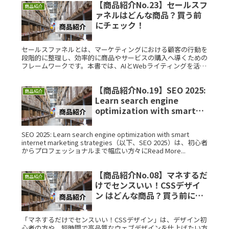
【商品紹介No.23】セールスフ
商品紹介
ァネルはどんな商品？買う前
にチェック！
セールスファネルとは、マーケティングにおける顧客の行動を
段階的に整理し、効率的に商品やサービスの購入へ導くための
フレームワークです。本書では、AIとWebライティングを活用
した最新の手法をわかりやすく解説しています。こんな人にお
すすめ！セーRead More...
【商品紹介No.19】SEO 2025:
商品紹介
Learn search engine
optimization with smart
internet marketing
strategiesはどんな商品？買
SEO 2025: Learn search engine optimization with smart
う前にチェック！
internet marketing strategies（以下、SEO 2025）は、初心者
からプロフェッショナルまで幅広い方々にRead More...
【商品紹介No.08】マネするだ
商品紹介
けでセンスいい！CSSデザイ
ン はどんな商品？買う前にチ
ェック！
「マネするだけでセンスいい！CSSデザイン」は、デザイン初
心者の方や、短時間で高品質なウェブデザインを仕上げたい方