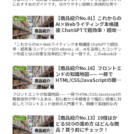
におすすめのガイドです。分かりやすい説明と具体的な例で、
すぐに実践できる内容が満載です。こんな人におすすめ！「マ
ネするだけでセRead More...
【商品紹介No.01】これからの
商品紹介
AI×Webライティング本格講
座 ChatGPTで超効率・超改善
コンテンツSEO eBook はどん
な商品？買う前にチェック！
「これからのAI×Webライティング本格講座 ChatGPTで超効
率・超改善コンテンツSEO eBook」は、AIを活用したコンテン
ツ作成とSEO対策を効率的に学べる一冊です。このeBookは、
初心者からプロまで幅広く活用できる実践的な内容Read
More...
【商品紹介No.16】フロントエ
商品紹介
ンドの知識地図—— 一冊で
HTML/CSS/JavaScriptの開発
技術が学べる本 はどんな商
品？買う前にチェック！
フロントエンドの知識地図—— 一冊でHTML/CSS/JavaScriptの
開発技術が学べる本は、初心者から中級者まで幅広い読者に対
応したフロントエンド技術の入門書です。明確で実践的な内容
が満載で、初めて学ぶ人にも安心して使える一冊です。こ
Read More...
【商品紹介No.13】10倍はか
商品紹介
どるSEOの進め方 はどんな商
品？買う前にチェック！