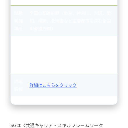
試験
全国の都道府県（東京、神奈川、大阪、愛
実施
知、福岡、北海道など主要都市を含む全国
場所
47都道府県）
どん
NTTデータ, 富士通, NEC, ソフトバンク, 楽
な企
天, リクルート, KDDI, 日立製作所, サイバー
業向
エージェント, LINEヤフー
けか
詳細
詳細はこちらをクリック
情報
SGは〈共通キャリア・スキルフレームワーク