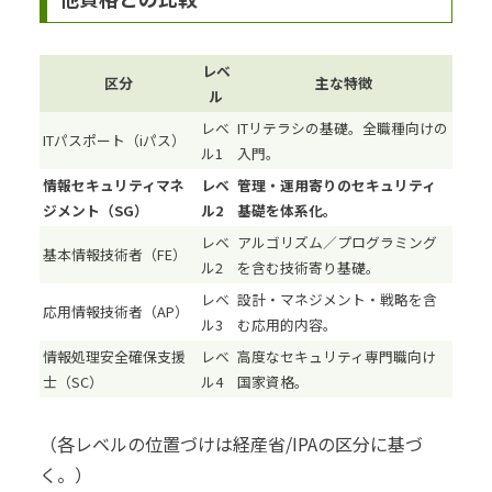
レベ
区分
主な特徴
ル
レベ
ITリテラシの基礎。全職種向けの
ITパスポート（iパス）
ル1
入門。
情報セキュリティマネ
レベ
管理・運用寄りのセキュリティ
ジメント（SG）
ル2
基礎を体系化。
レベ
アルゴリズム／プログラミング
基本情報技術者（FE）
ル2
を含む技術寄り基礎。
レベ
設計・マネジメント・戦略を含
応用情報技術者（AP）
ル3
む応用的内容。
情報処理安全確保支援
レベ
高度なセキュリティ専門職向け
士（SC）
ル4
国家資格。
（各レベルの位置づけは経産省/IPAの区分に基づ
く。）