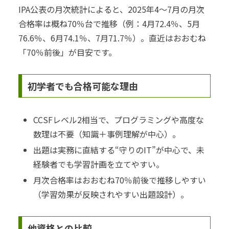
IPA公表の月次統計によると、2025年4〜7月の月次
合格率は概ね70％台で推移（例：4月72.4％、5月
76.6％、6月74.1％、7月71.7％）。直近はおおむね
「70％前後」が目安です。
初学者でも合格可能な理由
CCSFレベル2相当で、プログラミングや高度な
数理は不要（知識＋事例理解が中心）。
出題は実務に直結する“守りのIT”が中心で、未
経験者でも学習計画を立てやすい。
月次合格率はおおむね70％前後で推移しやすい
（学習効果が反映されやすい出題設計）。
他資格との比較