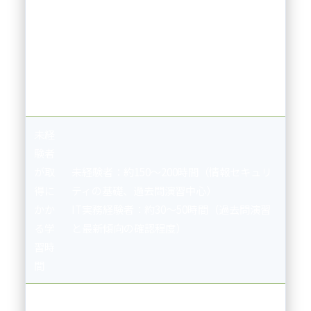
国家資格であり、情報セキュリティに関す
おす
る基礎知識を証明できるため、IT業界だけ
すめ
でなく一般企業の情報システム部門でも評
ポイ
価されます。未経験者がIT分野へキャリア
ント
チェンジする際の登竜門としても有効で、
就職や転職時のアピール材料になります。
未経
験者
が取
未経験者：約150〜200時間（情報セキュリ
得に
ティの基礎、過去問演習中心）
かか
IT実務経験者：約30〜50時間（過去問演習
る学
と最新傾向の確認程度）
習時
間
総費