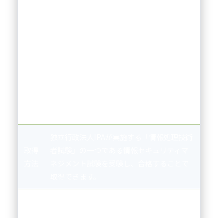
用
（教
教材費：1,000〜5,000円（参考書・問題
材＋
集）
講習
講習費：0円〜10,000円（独学なら不要、通
＋試
信講座やスクール利用時は追加）
験料
試験料：7,500円
＋更
更新料：不要
新
料）
独立行政法人IPAが実施する「情報処理技術
取得
者試験」の一つである情報セキュリティマ
方法
ネジメント試験を受験し、合格することで
取得できます。
合格
約50%
率