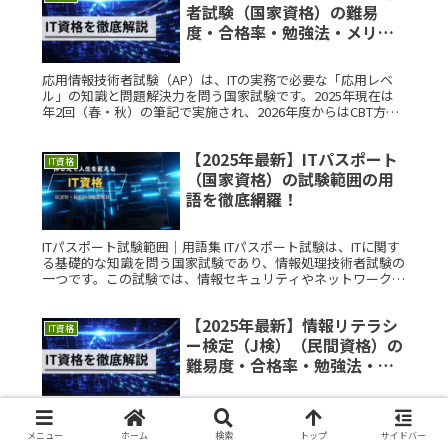
者試験（国家資格）の難易
度・合格率・勉強法・メリッ
トを徹底解説
応用情報技術者試験（AP）は、ITの実務で必要な「応用レベ
ル」の知識と問題解決力を問う国家試験です。2025年現在は
年2回（春・秋）の筆記で実施され、2026年度からはCBT方式
へ移行予定です。出題はシラバス（試験要綱）に基づいてお
り、過去Read More...
【2025年最新】ITパスポート
IT資格
（国家資格）の試験範囲の用
語を徹底網羅！
ITパスポート試験範囲｜用語集 ITパスポート試験は、ITに関す
る基礎的な知識を問う国家試験であり、情報処理技術者試験の
一つです。この試験では、情報セキュリティやネットワーク、
プログラミングといった技術的分野だけでなく、経営戦略や法
務、マネRead More...
【2025年最新】情報リテラシ
IT資格
ー検定（J検）（民間資格）の
難易度・合格率・勉強法・メ
リットを徹底解説
情報リテラシー検定（通称：J検）は、文部科学省後援の民間
検定「情報検定（J検）」のうち、情報リテラシー領域を測る
メニュー
ホーム
検索
トップ
サイドバー
「情報活用試験」を中心とした体系です。ビジネスの基礎IT知