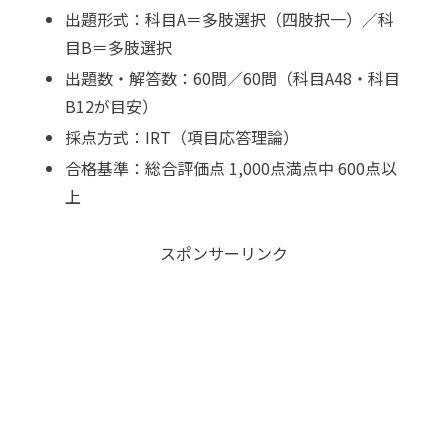
出題形式：科目A＝多肢選択（四肢択一）／科
目B＝多肢選択
出題数・解答数：60問／60問（科目A48・科目
B12が目安）
採点方式：IRT（項目応答理論）
合格基準：総合評価点 1,000点満点中 600点以
上
スポンサーリンク