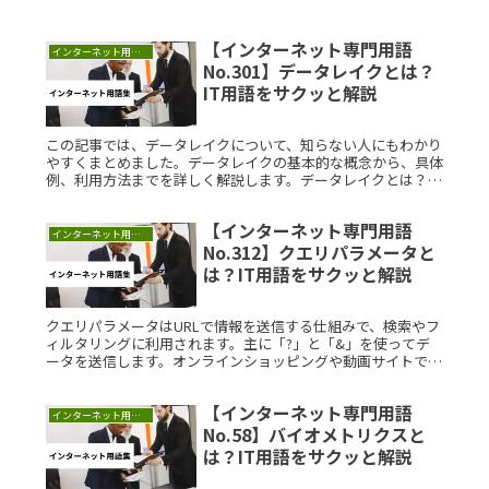
【インターネット専門用語
インターネット用語集
No.301】データレイクとは？
IT用語をサクッと解説
この記事では、データレイクについて、知らない人にもわかり
やすくまとめました。データレイクの基本的な概念から、具体
例、利用方法までを詳しく解説します。データレイクとは？デ
ータレイクとは、構造化データ、半構造化データ、非構造化デ
ータを大量に蓄積Read More...
【インターネット専門用語
インターネット用語集
No.312】クエリパラメータと
は？IT用語をサクッと解説
クエリパラメータはURLで情報を送信する仕組みで、検索やフ
ィルタリングに利用されます。主に「?」と「&」を使ってデ
ータを送信します。オンラインショッピングや動画サイトでの
検索結果絞り込みなどで活用されています。これを理解するこ
とで、より効率的なウェブ体験が可能になります。
【インターネット専門用語
インターネット用語集
No.58】バイオメトリクスと
は？IT用語をサクッと解説