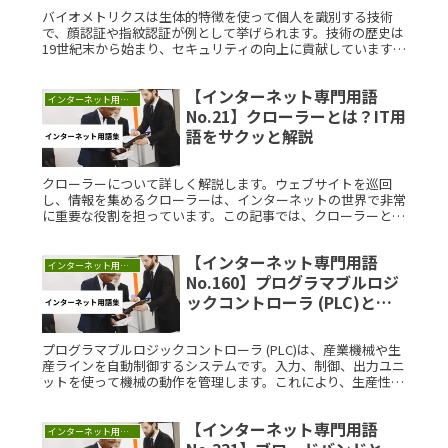
バイオメトリクスは生体的特徴を使って個人を識別する技術
で、顔認証や指紋認証が例として挙げられます。技術の歴史は
19世紀末から始まり、セキュリティの向上に貢献しています。
実生活ではスマートフォンや空港で利用され、便利さとセキュ
リティを提供しています。バイオメトリクスの理解を深めるこ
【インターネット専門用語
とで、セキュリティ技術の進化を学び、実生活に役立てること
インターネット用語集
ができます。
No.21】クローラーとは？IT用
語をサクッと解説
クローラーについて詳しく解説します。ウェブサイトを巡回
し、情報を集めるクローラーは、インターネットの世界で非常
に重要な役割を担っています。この記事では、クローラーとは
何か、その仕組みや利用方法についてわかりやすく説明しま
す。クローラーとは？Read More...
【インターネット専門用語
インターネット用語集
No.160】プログラマブルロジ
ックコントローラ (PLC)と
は？IT用語をサクッと解説
プログラマブルロジックコントローラ (PLC)は、産業機械や生
産ラインを自動制御するシステムです。入力、制御、出力ユニ
ットを使って機械の動作を管理します。これにより、生産性が
向上し、エネルギー効率も改善されます。PLCは多くの産業で
重要な役割を果たしています。
【インターネット専門用語
インターネット用語集