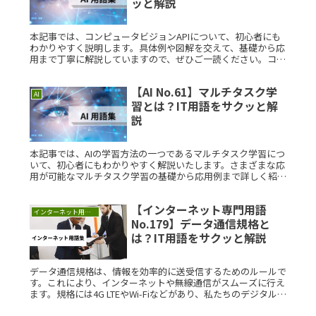
ッと解説
本記事では、コンピュータビジョンAPIについて、初心者にも
わかりやすく説明します。具体例や図解を交えて、基礎から応
用まで丁寧に解説していますので、ぜひご一読ください。コン
ピュータビジョンAPIとは？コンピュータビジョンAPIとは、画
像や映像Read More...
【AI No.61】マルチタスク学
AI
習とは？IT用語をサクッと解
説
本記事では、AIの学習方法の一つであるマルチタスク学習につ
いて、初心者にもわかりやすく解説いたします。さまざまな応
用が可能なマルチタスク学習の基礎から応用例まで詳しく紹介
していきます。マルチタスク学習とは？マルチタスク学習と
は、AIモデルがRead More...
【インターネット専門用語
インターネット用語集
No.179】データ通信規格と
は？IT用語をサクッと解説
データ通信規格は、情報を効率的に送受信するためのルールで
す。これにより、インターネットや無線通信がスムーズに行え
ます。規格には4G LTEやWi-Fiなどがあり、私たちのデジタルラ
イフを支えています。理解を深めることで、通信技術をより効