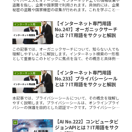
サイバーエスピオナージは、インターネット上での情報収集や
盗難を指し、企業や国家間で利用されます。具体的には、企業
秘密の盗難や国家機密の収集が行われます。これを学ぶこと
で、情報セキュリティの重要性や対策方法を理解できます。サ
イバーエスピオナージの知識は、インターネットを安全に利用
【インターネット専門用語
するために不可欠です。
インターネット用語集
No.247】オーガニックサーチ
とは？IT用語をサクッと解説
この記事では、オーガニックサーチについて、知らない人でも
理解しやすいように解説します。インターネット検索の一形態
として重要なこのトピックに焦点を当て、その概念と具体例を
通じてわかりやすく説明していきます。オーガニックサーチと
は？オーガニックRead More...
【インターネット専門用語
インターネット用語集
No.233】プライバシーシール
とは？IT用語をサクッと解説
本記事では、プライバシーシールについて、その概念を理解し
やすく説明します。プライバシーシールは、オンラインプライ
バシーの保護を目的とした認証マークです。プライバシーシー
ルとは？プライバシーシールは、ウェブサイトが個人情報を適
切に管理し、プラRead More...
【AI No.222】コンピュータビ
AI
ジョンAPIとは？IT用語をサク