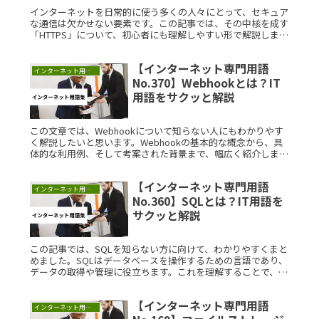
インターネットを日常的に使う多くの人々にとって、セキュア
な通信は欠かせない要素です。この記事では、その中核を成す
「HTTPS」について、初心者にも理解しやすい形で解説しま
す。HTTPSとは？HTTPS（Hyper Text TransferRead More...
【インターネット専門用語
インターネット用語集
No.370】Webhookとは？IT
用語をサクッと解説
この文章では、Webhookについて知らない人にもわかりやす
く解説したいと思います。Webhookの基本的な概念から、具
体的な利用例、そして考案された背景まで、幅広く紹介しま
す。Webhookとは？Webhookは、あるイベントが発生した際
Read More...
【インターネット専門用語
インターネット用語集
No.360】SQLとは？IT用語を
サクッと解説
この記事では、SQLを知らない方に向けて、わかりやすくまと
めました。SQLはデータベースを操作するための言語であり、
データの取得や管理に役立ちます。これを理解することで、デ
ータの取り扱いがスムーズになります。SQLとは？
SQL（StructRead More...
【インターネット専門用語
インターネット用語集