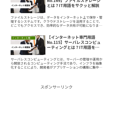
No.169】ファイルストレージ
とは？IT用語をサクッと解説
ファイルストレージは、データをインターネット上で保存・管
理するシステムです。クラウドストレージを活用することで、
どこでもアクセスでき、効率的なデータ共有が可能になりま
す。考案された背景には、データ増加とインターネット技術の
進化があります。これにより、日常生活やビジネスでのデータ
【インターネット専門用語
管理が大幅に向上しました。
インターネット用語集
No.115】サーバレスコンピュ
ーティングとは？IT用語をサ
クッと解説
サーバレスコンピューティングとは、サーバーの管理や運用か
ら開放されるコンピューティング手法であり、インフラを抽象
化することにより、開発者がアプリケーションの構築に集中で
きるようになります。これにより、従来のサーバー管理の煩わ
しさから解放されRead More...
スポンサーリンク