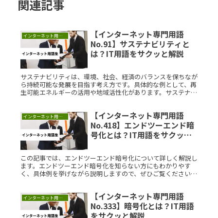
関連記事
【インターネット専門用語
インターネット用語集
No.91】サステナビリティと
は？IT用語をサクッと解説
サステナビリティは、環境、社会、経済のバランスを保ちなが
ら持続可能な発展を目指す考え方です。具体的な例として、再
生可能エネルギーの活用や地域活性化があります。サステナビ
リティの学習は、環境保護と経済成長の調和を理解する助けに
なります。これを実践することで、社会やビジネスにおいて持
【インターネット専門用語
続可能な未来を作ることができます。
インターネット用語集
No.418】エンドツーエンド暗
号化とは？IT用語をサクッと
解説
この記事では、エンドツーエンド暗号化について詳しく解説し
ます。エンドツーエンド暗号化を知らない方にもわかりやす
く、具体例を挙げながら説明しますので、ぜひご覧ください。
エンドツーエンド暗号化とは？エンドツーエンド暗号化とは、
情報の送信者から受Read More...
【インターネット専門用語
インターネット用語集
No.333】暗号化とは？IT用語
をサクッと解説