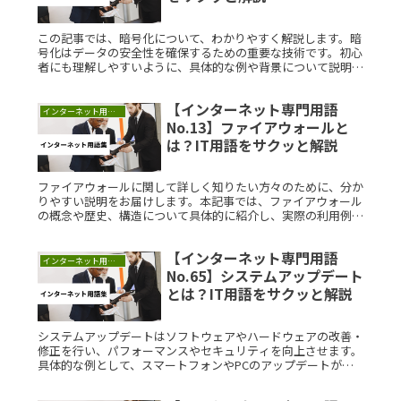
この記事では、暗号化について、わかりやすく解説します。暗
号化はデータの安全性を確保するための重要な技術です。初心
者にも理解しやすいように、具体的な例や背景について説明し
ます。暗号化とは？暗号化とは、情報を他人に読み取られない
ようにするためにRead More...
【インターネット専門用語
インターネット用語集
No.13】ファイアウォールと
は？IT用語をサクッと解説
ファイアウォールに関して詳しく知りたい方々のために、分か
りやすい説明をお届けします。本記事では、ファイアウォール
の概念や歴史、構造について具体的に紹介し、実際の利用例や
つまづきやすいポイントを解説します。ファイアウォールと
は？ファイアウォーRead More...
【インターネット専門用語
インターネット用語集
No.65】システムアップデート
とは？IT用語をサクッと解説
システムアップデートはソフトウェアやハードウェアの改善・
修正を行い、パフォーマンスやセキュリティを向上させます。
具体的な例として、スマートフォンやPCのアップデートが挙
げられます。これにより、新しい機能やアプリの利用が可能に
なり、システムの安定性も向上します。システムアップデート