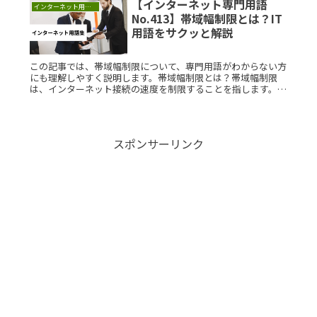
【インターネット専門用語
を理解することで、デバイスの安全性と利便性が高まります。
インターネット用語集
No.413】帯域幅制限とは？IT
用語をサクッと解説
この記事では、帯域幅制限について、専門用語がわからない方
にも理解しやすく説明します。帯域幅制限とは？帯域幅制限
は、インターネット接続の速度を制限することを指します。こ
れは、特定のデータの転送速度を制御するために行われ、ネッ
トワークの混雑を緩Read More...
スポンサーリンク