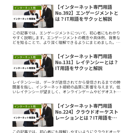
誤って特定のリンRead More...
【インターネット専門用語
インターネット用語集
No.392】エンゲージメントと
は？IT用語をサクッと解説
この記事では、エンゲージメントについて、初心者にもわかり
やすく説明します。エンゲージメントの概念や具体例、背景な
どを知ることで、より深く理解できるようにまとめました。エ
ンゲージメントとは？エンゲージメントは、ユーザーがコンテ
ンツやブランドにRead More...
【インターネット専門用語
インターネット用語集
No.131】レイテンシーとは？
IT用語をサクッと解説
レイテンシーは、データが送信されてから受信されるまでの時
間差を指し、インターネット接続の品質に影響を与えます。低
いレイテンシーが望ましく、オンラインゲームやビデオストリ
ーミングにおいて重要です。理解することで、ネットワークの
効率を高めることができます。レイテンシーに関する知識は、
【インターネット専門用語
ネットワークの最適化に役立ちます。
インターネット用語集
No.224】クラウドオーケスト
レーションとは？IT用語をサ
クッと解説
この記事では、初心者にも理解しやすいようにクラウドオーケ