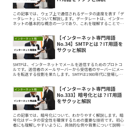
この記事では、ウェブ上で通信されるデータの速度を表す「デ
ータレート」について解説します。データレートは、インター
ネットの基本的な概念の一つであり、これを理解することでよ
りスムーズなウェブ体験が可能になります。データレートと
は？データレートはRead More...
【インターネット専門用語
インターネット用語集
No.34】SMTPとは？IT用語を
サクッと解説
SMTPは、インターネットでメールを送信するためのプロトコ
ルです。送信者のメールサーバーから受信者のサーバーにメー
ルを転送する役割を果たします。SMTPは1980年代に登場し、
メール送信を効率化しました。理解することで、メールシステ
ムの運営がスムーズになります。
【インターネット専門用語
インターネット用語集
No.333】暗号化とは？IT用語
をサクッと解説
この記事では、暗号化について、わかりやすく解説します。暗
号化はデータの安全性を確保するための重要な技術です。初心
者にも理解しやすいように、具体的な例や背景について説明し
ます。暗号化とは？暗号化とは、情報を他人に読み取られない
ようにするためにRead More...