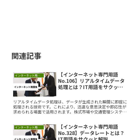
関連記事
【インターネット専門用語
インターネット用語集
No.106】リアルタイムデータ
処理とは？IT用語をサクッと
解説
リアルタイムデータ処理は、データが生成された瞬間に即座に
処理される技術です。これにより、迅速な意思決定や即応性が
求められる場面で活用されます。株式市場や交通管理システム
などで重要な役割を果たし、データ遅延を最小限に抑える技術
も発展しています。リアルタイムでの反応を実現するため、エ
【インターネット専門用語
ッジコンピューティングなどの技術が注目されています。
インターネット用語集
No.328】データレートとは？
IT用語をサクッと解説