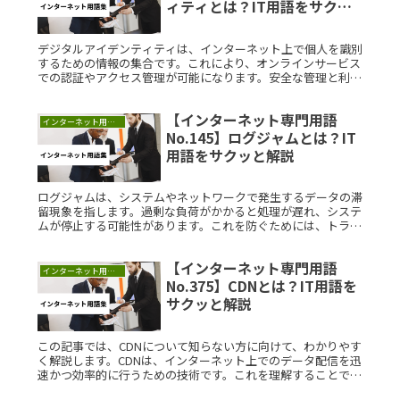
ィティとは？IT用語をサクッ
と解説
デジタルアイデンティティは、インターネット上で個人を識別
するための情報の集合です。これにより、オンラインサービス
での認証やアクセス管理が可能になります。安全な管理と利用
が求められ、二段階認証などの手法も導入されています。理解
を深めることで、オンラインでの安全性を確保できます。
【インターネット専門用語
インターネット用語集
No.145】ログジャムとは？IT
用語をサクッと解説
ログジャムは、システムやネットワークで発生するデータの滞
留現象を指します。過剰な負荷がかかると処理が遅れ、システ
ムが停止する可能性があります。これを防ぐためには、トラフ
ィック管理や負荷分散が重要です。理解を深めることで、シス
テムのパフォーマンス向上に役立ちます。
【インターネット専門用語
インターネット用語集
No.375】CDNとは？IT用語を
サクッと解説
この記事では、CDNについて知らない方に向けて、わかりやす
く解説します。CDNは、インターネット上でのデータ配信を迅
速かつ効率的に行うための技術です。これを理解することで、
ウェブサイトのパフォーマンス向上に役立つ知識を得られま