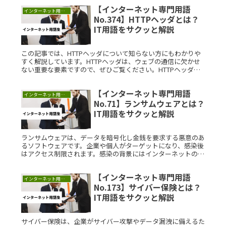
す。CDNとはRead More...
【インターネット専門用語
インターネット用語集
No.374】HTTPヘッダとは？
IT用語をサクッと解説
この記事では、HTTPヘッダについて知らない方にもわかりや
すく解説しています。HTTPヘッダは、ウェブの通信に欠かせ
ない重要な要素ですので、ぜひご覧ください。HTTPヘッダと
は？HTTPヘッダは、クライアントとサーバー間の通信におい
て、リクRead More...
【インターネット専門用語
インターネット用語集
No.71】ランサムウェアとは？
IT用語をサクッと解説
ランサムウェアは、データを暗号化し金銭を要求する悪意のあ
るソフトウェアです。企業や個人がターゲットになり、感染後
はアクセス制限されます。感染の背景にはインターネットの普
及とセキュリティの脆弱性が関わり、近年ではデータ窃盗型ラ
ンサムウェアも増加しています。適切な対策を学ぶことで、リ
【インターネット専門用語
スクを減らし、データを守ることができます。
インターネット用語集
No.173】サイバー保険とは？
IT用語をサクッと解説
サイバー保険は、企業がサイバー攻撃やデータ漏洩に備えるた