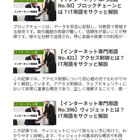
インターネット用語集
No.50】ブロックチェーンと
は？IT用語をサクッと解説
ブロックチェーンは、データを安全に記録し、分散型で管理す
る技術です。取引履歴の改竄が難しく、信頼性が高いことが特
徴です。様々な分野で活用され、特に金融や医療での利用が進
んでいます。理解を深めることで、日常生活や仕事において役
立つ技術です。
【インターネット専門用語
インターネット用語集
No.421】アクセス制御とは？
IT用語をサクッと解説
この記事では、アクセス制御について初心者の方でもわかりや
すく解説しています。アクセス制御は、ウェブセキュリティに
おいて非常に重要な概念であり、正しく理解することで、情報
を安全に管理・保護することが可能になります。アクセス制御
とは？アクセス制Read More...
【インターネット専門用語
インターネット用語集
No.396】ウィジェットとは？
IT用語をサクッと解説
この記事では、ウィジェットについて知らない方に向けて、わ
かりやすく説明します。ウィジェットの基本的な概念や利用