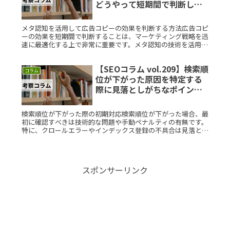
どうやって短期間で判断しま
すか？素朴な疑問を徹底解説
メタ認知を活用して広告コピーの効果を判断する方法広告コピ
ーの効果を短期間で判断することは、マーケティング戦略を迅
速に最適化する上で非常に重要です。メタ認知の技術を活用す
ることで、広告がターゲットに与える影響を効率的に分析でき
ます。メタ認知はRead More...
【SEOコラム vol.209】検索順
コラム
位が下がった原因を特定する
際に見落としがちなポイント
は？素朴な疑問を徹底解説
検索順位が下がった際の初期対応検索順位が下がった場合、最
初に確認すべきは技術的な問題や手動ペナルティの有無です。
特に、クロールエラーやインデックス登録の不具合は見落とさ
れがちです。次に、Google Search Consoleで警告や通知
Read More...
スポンサーリンク