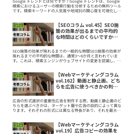
Google トレンドとは何ですか？Google トレンドは、Google
検索におけるユーザーの検索行動を分析するための無料ツール
です。検索キーワードの人気度や地域別の関心度を可視化し、
マーケティング戦略に活用することができます。このツー
Read More...
【SEOコラム vol.45】SEO施
コラム
策の効果が出るまでの平均的
な時間はどのくらいですか？
素朴な疑問を徹底解説
SEO施策の効果が現れるまでの一般的な時間SEO施策の効果が
現れるまでの平均的な時間は、通常3〜6か月と言われていま
す。これは、検索エンジンがウェブサイトの変更を認識し、ラ
ンキングに反映させるまでに時間がかかるためです。ただし、
業種や競合状Read More...
【Webマーケティングコラム
コラム
vol.162】動画と静止画、どち
らを広告に使うべきかの判断
基準は？素朴な疑問を徹底解
説
広告の形式選択の重要性広告を制作する際、動画と静止画のど
ちらを選ぶべきかは、ターゲット層や広告の目的によって異な
ります。それぞれの形式には異なる特長があり、それを最大限
に活かすことが重要です。例えば、動画は動きや音声を活用す
ることで視覚的なRead More...
【Webマーケティングコラム
コラム
vol.19】広告コピーの効果を