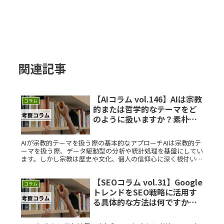
関連記事
【AIコラム vol.146】AIは宗教
コラム
的または哲学的なテーマをど
のように扱いますか？素朴な
疑問を徹底解説
AIが宗教的テーマを扱う際の基本的なアプローチAIは宗教的テ
ーマを扱う際、データ駆動型の分析や統計処理を基盤にしてい
ます。しかし宗教は歴史や文化、個人の信仰心に深く根付いて
いるため、単なるデータ処理では理解しきれない部分が多いで
す。そのためRead More...
【SEOコラム vol.31】Google
コラム
トレンドをSEO戦略に活用す
る具体的な方法は何ですか？
素朴な疑問を徹底解説