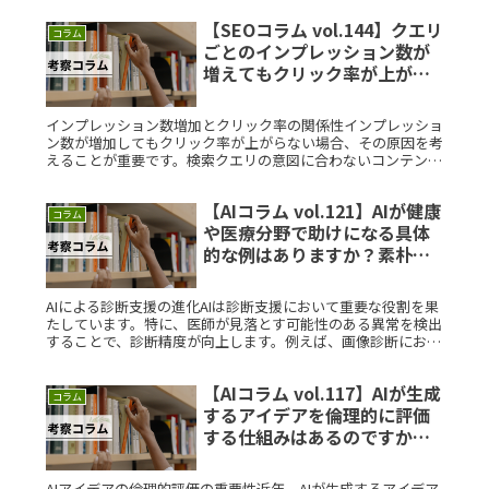
【SEOコラム vol.144】クエリ
コラム
ごとのインプレッション数が
増えてもクリック率が上がら
ない場合の改善方法は？素朴
な疑問を徹底解説
インプレッション数増加とクリック率の関係性インプレッショ
ン数が増加してもクリック率が上がらない場合、その原因を考
えることが重要です。検索クエリの意図に合わないコンテンツ
や、タイトル、ディスクリプションの魅力不足が要因となるこ
とがあります。さRead More...
【AIコラム vol.121】AIが健康
コラム
や医療分野で助けになる具体
的な例はありますか？素朴な
疑問を徹底解説
AIによる診断支援の進化AIは診断支援において重要な役割を果
たしています。特に、医師が見落とす可能性のある異常を検出
することで、診断精度が向上します。例えば、画像診断におい
てAIは膨大なデータを解析し、癌や心疾患の早期発見を可能に
していますRead More...
【AIコラム vol.117】AIが生成
コラム
するアイデアを倫理的に評価
する仕組みはあるのですか？
素朴な疑問を徹底解説
AIアイデアの倫理的評価の重要性近年、AIが生成するアイデア