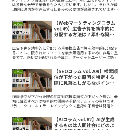
は多様な分野で革新をもたらしています。しかし、それらが倫
理的に適切かを評価する仕組みの必要性が議論されています。
倫理的判断は、AI技術の信頼性や社会受容性に直結するため、
非常に重要Read More...
【Webマーケティングコラム
コラム
vol.49】広告予算を効率的に
分配する方法は？素朴な疑問
を徹底解説
広告予算を効率的に分配する重要性広告予算を効率的に分配す
ることは、限られたリソースを最大限活用するために非常に重
要です。適切に分配された予算は、ターゲットユーザーに効果
的にアプローチし、より高いROIを達成する助けとなります。
逆に、予算配分Read More...
【SEOコラム vol.209】検索順
コラム
位が下がった原因を特定する
際に見落としがちなポイント
は？素朴な疑問を徹底解説
検索順位が下がった際の初期対応検索順位が下がった場合、最
初に確認すべきは技術的な問題や手動ペナルティの有無です。
特に、クロールエラーやインデックス登録の不具合は見落とさ
れがちです。次に、Google Search Consoleで警告や通知
Read More...
【AIコラム vol.82】AIが生成
コラム
するものは人間社会にどのよ