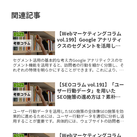
関連記事
【Webマーケティングコラム
コラム
vol.199】Google アナリティ
クスのセグメントを活用して
新しいインサイトを得る方法
は？素朴な疑問を徹底解説
セグメント活用の基本的な考え方Google アナリティクスのセ
グメント機能を活用すると、訪問者の行動を細かく分類し、そ
れぞれの特徴を明らかにすることができます。これにより、具
体的な訪問者層のニーズをより深く理解することが可能です。
例えば、セRead More...
【SEOコラム vol.191】「ユー
コラム
ザー行動データ」を用いた
SEO施策の進め方は？素朴な
疑問を徹底解説
ユーザー行動データを活用したSEO施策の全体像SEO施策を効
果的に進めるためには、ユーザー行動データを適切に分析し活
用することが重要です。具体的には、ウェブサイトの訪問者が
どのようなページを閲覧し、どのような行動を取るかを把握す
ることで、改Read More...
【Webマーケティングコラム
コラム