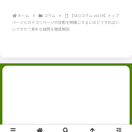
説
ホーム
コラム
【SEOコラム vol.59】トップ
ページとカテゴリページの役割を明確にするにはどうすればい
いですか？素朴な疑問を徹底解説
副業ブログ
ホーム
お問い合わせ
ABOUT
Privacy Policy
免責事項
© 2022 副業ブログ.