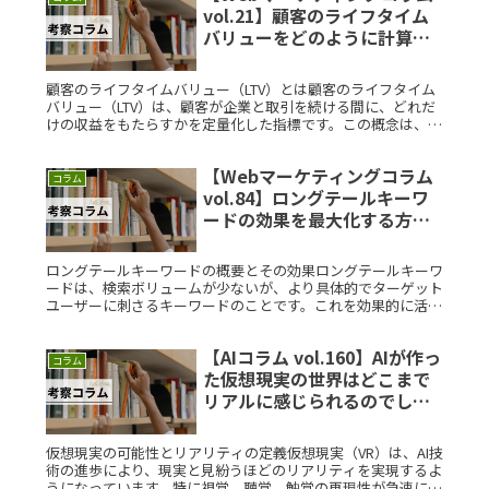
vol.21】顧客のライフタイム
バリューをどのように計算
し、活用するべきですか？素
朴な疑問を徹底解説
顧客のライフタイムバリュー（LTV）とは顧客のライフタイム
バリュー（LTV）は、顧客が企業と取引を続ける間に、どれだ
けの収益をもたらすかを定量化した指標です。この概念は、顧
客を長期的に価値ある資産として捉えることを可能にします。
LTVを理解Read More...
【Webマーケティングコラム
コラム
vol.84】ロングテールキーワ
ードの効果を最大化する方法
は？素朴な疑問を徹底解説
ロングテールキーワードの概要とその効果ロングテールキーワ
ードは、検索ボリュームが少ないが、より具体的でターゲット
ユーザーに刺さるキーワードのことです。これを効果的に活用
することで、競争の激しい市場でもアクセスを増やすことが可
能です。例えば「Read More...
【AIコラム vol.160】AIが作っ
コラム
た仮想現実の世界はどこまで
リアルに感じられるのでしょ
うか？素朴な疑問を徹底解説
仮想現実の可能性とリアリティの定義仮想現実（VR）は、AI技
術の進歩により、現実と見紛うほどのリアリティを実現するよ
うになっています。特に視覚、聴覚、触覚の再現性が急速に向