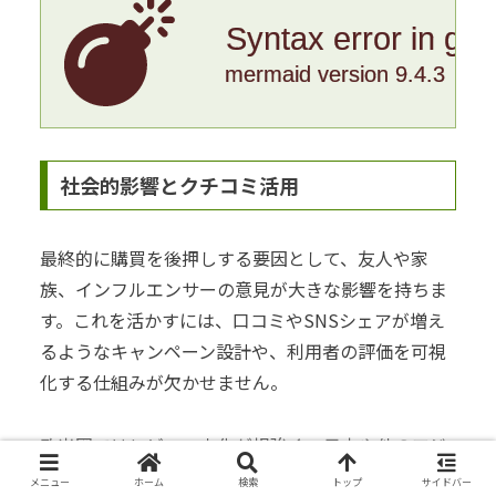
Syntax error in gr
mermaid version 9.4.3
社会的影響とクチコミ活用
最終的に購買を後押しする要因として、友人や家
族、インフルエンサーの意見が大きな影響を持ちま
す。これを活かすには、口コミやSNSシェアが増え
るようなキャンペーン設計や、利用者の評価を可視
化する仕組みが欠かせません。
欧米圏ではレビュー文化が根強く、日本や他のアジ
ア圏でもSNS上での口コミや動画での紹介が盛り上
メニュー
ホーム
検索
トップ
サイドバー