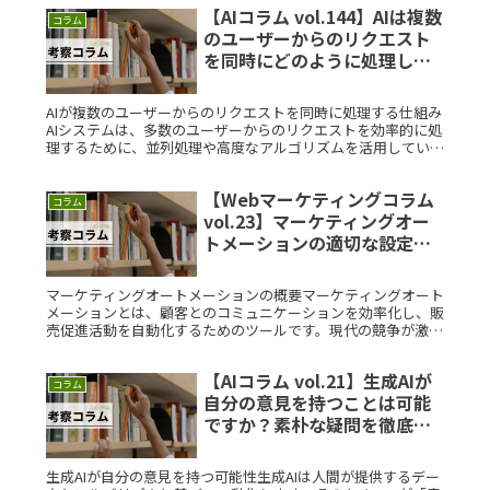
【AIコラム vol.144】AIは複数
コラム
のユーザーからのリクエスト
を同時にどのように処理して
いるのですか？素朴な疑問を
徹底解説
AIが複数のユーザーからのリクエストを同時に処理する仕組み
AIシステムは、多数のユーザーからのリクエストを効率的に処
理するために、並列処理や高度なアルゴリズムを活用していま
す。これにより、遅延を最小限に抑えながら応答速度を維持し
ています。ユRead More...
【Webマーケティングコラム
コラム
vol.23】マーケティングオー
トメーションの適切な設定方
法は？素朴な疑問を徹底解説
マーケティングオートメーションの概要マーケティングオート
メーションとは、顧客とのコミュニケーションを効率化し、販
売促進活動を自動化するためのツールです。現代の競争が激し
いビジネス環境では、マーケティングのプロセスを効率化する
ことが重要です。Read More...
【AIコラム vol.21】生成AIが
コラム
自分の意見を持つことは可能
ですか？素朴な疑問を徹底解
説
生成AIが自分の意見を持つ可能性生成AIは人間が提供するデー