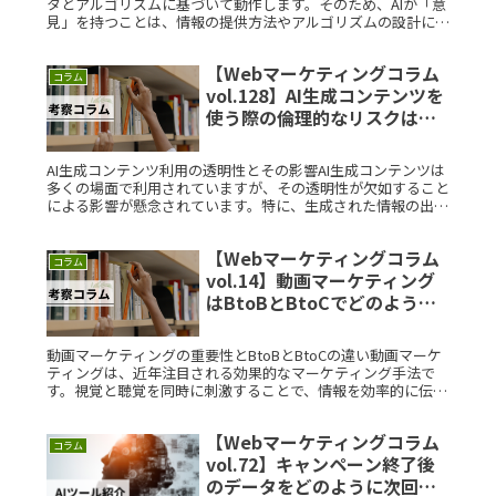
タとアルゴリズムに基づいて動作します。そのため、AIが「意
見」を持つことは、情報の提供方法やアルゴリズムの設計によ
って左右されると言えます。しかし、意見を持つとはどういう
意味かを深Read More...
【Webマーケティングコラム
コラム
vol.128】AI生成コンテンツを
使う際の倫理的なリスクは？
素朴な疑問を徹底解説
AI生成コンテンツ利用の透明性とその影響AI生成コンテンツは
多くの場面で利用されていますが、その透明性が欠如すること
による影響が懸念されています。特に、生成された情報の出所
や真偽を明示しない場合、読み手が誤解するリスクが高まりま
す。透明性をRead More...
【Webマーケティングコラム
コラム
vol.14】動画マーケティング
はBtoBとBtoCでどのように
使い分けるべきですか？素朴
な疑問を徹底解説
動画マーケティングの重要性とBtoBとBtoCの違い動画マーケ
ティングは、近年注目される効果的なマーケティング手法で
す。視覚と聴覚を同時に刺激することで、情報を効率的に伝え
ることができます。しかし、BtoBとBtoCでは、マーケティン
グの目Read More...
【Webマーケティングコラム
コラム
vol.72】キャンペーン終了後
のデータをどのように次回に