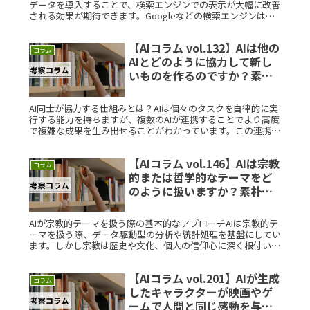
データを導入することで、検索エンジンでの表示が大幅に改善
される効果が期待できます。Googleなどの検索エンジンは、
構造化データを利用してページの内容をより正確に理解しま
す。例えば、レRead More...
【AIコラム vol.132】AIは他の
コラム
AIとどのように協力して新し
いものを作るのですか？素朴
な疑問を徹底解説
AI同士が協力する仕組みとは？AIは個々のタスクを自律的に実
行する能力を持ちますが、複数のAIが連携することでより高度
で複雑な成果を生み出せることがわかっています。この連携は
「AI協働」とも呼ばれ、分散されたAIが役割を分担しながら共
通のゴRead More...
【AIコラム vol.146】AIは宗教
コラム
的または哲学的なテーマをど
のように扱いますか？素朴な
疑問を徹底解説
AIが宗教的テーマを扱う際の基本的なアプローチAIは宗教的テ
ーマを扱う際、データ駆動型の分析や統計処理を基盤にしてい
ます。しかし宗教は歴史や文化、個人の信仰心に深く根付いて
いるため、単なるデータ処理では理解しきれない部分が多いで
す。そのためRead More...
【AIコラム vol.201】AIが生成
コラム
したキャラクターが映画やゲ
ームで人間と同じ感動を与え