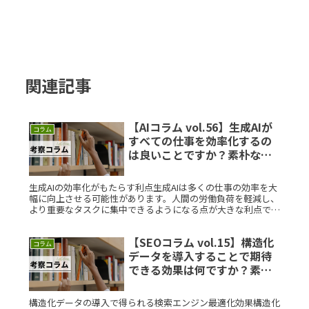
関連記事
【AIコラム vol.56】生成AIが
コラム
すべての仕事を効率化するの
は良いことですか？素朴な疑
問を徹底解説
生成AIの効率化がもたらす利点生成AIは多くの仕事の効率を大
幅に向上させる可能性があります。人間の労働負荷を軽減し、
より重要なタスクに集中できるようになる点が大きな利点で
す。たとえば、文章作成や画像生成など、反復的なタスクを短
時間で行えるよRead More...
【SEOコラム vol.15】構造化
コラム
データを導入することで期待
できる効果は何ですか？素朴
な疑問を徹底解説
構造化データの導入で得られる検索エンジン最適化効果構造化