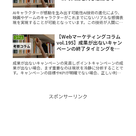
るか？素朴な疑問を徹底解説
AIキャラクターが感動を生み出す可能性AI技術の進化により、
映画やゲームのキャラクターがこれまでにないリアルな感情表
現を実現することが可能となっています。この技術が人間に同
じ感動を与えることができるかについて、多くの関心が寄せら
れています。Read More...
【Webマーケティングコラム
コラム
vol.195】成果が出ないキャン
ペーンの終了タイミングをど
う判断するべきですか？素朴
な疑問を徹底解説
成果が出ないキャンペーンの見直しポイントキャンペーンの成
果が出ない場合、まず重要なのは現状を冷静に分析することで
す。キャンペーンの目標やKPIが明確でない場合、正しい判断
ができなくなります。そのため、初めに設定した目標と現状の
ギャップを把握Read More...
スポンサーリンク