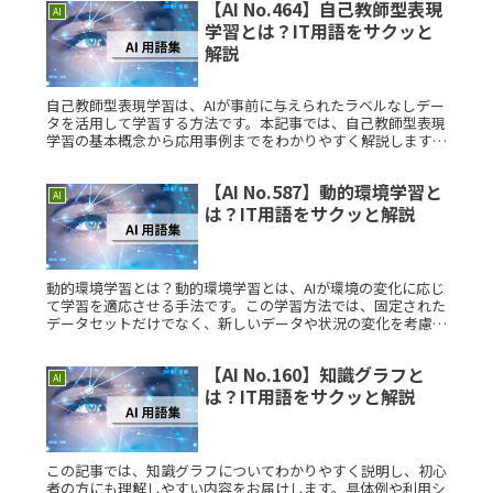
【AI No.464】自己教師型表現
AI
学習とは？IT用語をサクッと
解説
自己教師型表現学習は、AIが事前に与えられたラベルなしデー
タを活用して学習する方法です。本記事では、自己教師型表現
学習の基本概念から応用事例までをわかりやすく解説します。
自己教師型表現学習とは？自己教師型表現学習は、教師データ
を必要とせず、Read More...
【AI No.587】動的環境学習と
AI
は？IT用語をサクッと解説
動的環境学習とは？動的環境学習とは、AIが環境の変化に応じ
て学習を適応させる手法です。この学習方法では、固定された
データセットだけでなく、新しいデータや状況の変化を考慮し
ながら学習を進めます。これにより、AIは実世界でより柔軟に
対応できるよRead More...
【AI No.160】知識グラフと
AI
は？IT用語をサクッと解説
この記事では、知識グラフについてわかりやすく説明し、初心
者の方にも理解しやすい内容をお届けします。具体例や利用シ