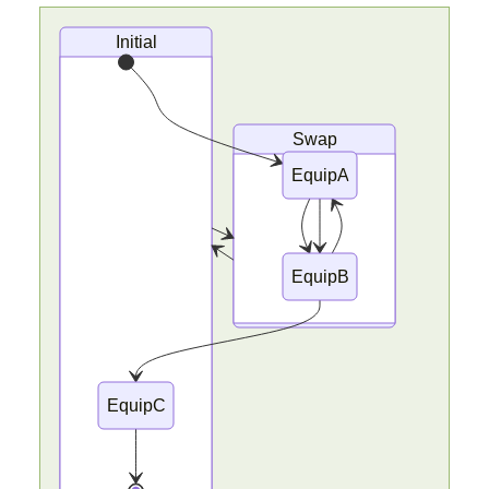
Initial
Swap
EquipA
EquipB
EquipC