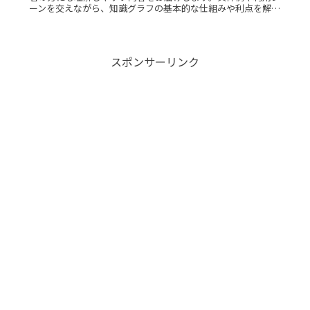
ーンを交えながら、知識グラフの基本的な仕組みや利点を解説
します。知識グラフとは？知識グラフとは、情報を効率的に整
理し、関連性を視Read More...
スポンサーリンク