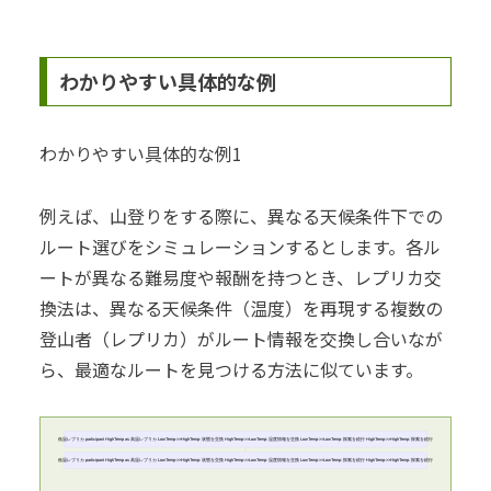
わかりやすい具体的な例
わかりやすい具体的な例1
例えば、山登りをする際に、異なる天候条件下での
ルート選びをシミュレーションするとします。各ル
ートが異なる難易度や報酬を持つとき、レプリカ交
換法は、異なる天候条件（温度）を再現する複数の
登山者（レプリカ）がルート情報を交換し合いなが
ら、最適なルートを見つける方法に似ています。
低温レプリカ participant HighTemp as 高温レプリカ LowTemp->>HighTemp: 状態を交換 HighTemp->>LowTemp: 温度情報を交換 LowTemp->>LowTemp: 探索を続行 HighTemp->>HighTemp: 探索を続行
低温レプリカ participant HighTemp as 高温レプリカ LowTemp->>HighTemp: 状態を交換 HighTemp->>LowTemp: 温度情報を交換 LowTemp->>LowTemp: 探索を続行 HighTemp->>HighTemp: 探索を続行