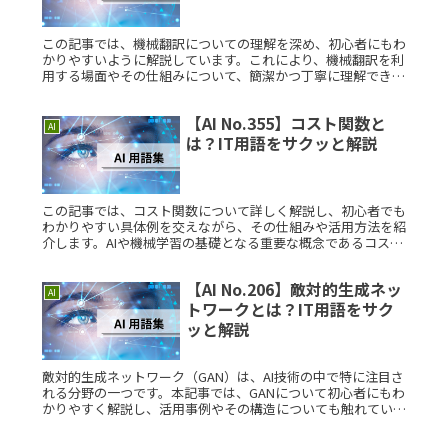
この記事では、機械翻訳についての理解を深め、初心者にもわ
かりやすいように解説しています。これにより、機械翻訳を利
用する場面やその仕組みについて、簡潔かつ丁寧に理解できる
ようになります。機械翻訳とは？機械翻訳は、コンピュータが
ある言語のテキスRead More...
【AI No.355】コスト関数と
AI
は？IT用語をサクッと解説
この記事では、コスト関数について詳しく解説し、初心者でも
わかりやすい具体例を交えながら、その仕組みや活用方法を紹
介します。AIや機械学習の基礎となる重要な概念であるコスト
関数をしっかり理解しましょう。コスト関数とは？コスト関数
とは、AIや機Read More...
【AI No.206】敵対的生成ネッ
AI
トワークとは？IT用語をサク
ッと解説
敵対的生成ネットワーク（GAN）は、AI技術の中で特に注目さ
れる分野の一つです。本記事では、GANについて初心者にもわ
かりやすく解説し、活用事例やその構造についても触れていき
ます。敵対的生成ネットワークとは？敵対的生成ネットワーク
とは、生成Read More...