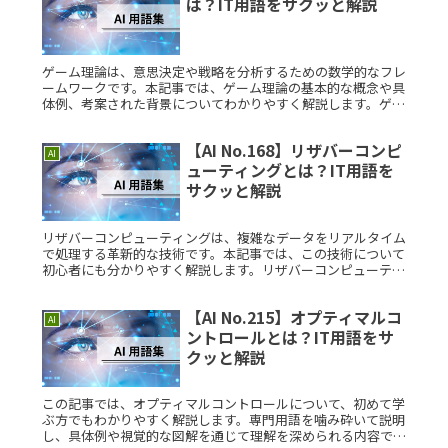
は？IT用語をサクッと解説
ゲーム理論は、意思決定や戦略を分析するための数学的なフレ
ームワークです。本記事では、ゲーム理論の基本的な概念や具
体例、考案された背景についてわかりやすく解説します。ゲー
ム理論とは？ゲーム理論は、複数のプレイヤーが関与する状況
での意思決定を研Read More...
【AI No.168】リザバーコンピ
AI
ューティングとは？IT用語を
サクッと解説
リザバーコンピューティングは、複雑なデータをリアルタイム
で処理する革新的な技術です。本記事では、この技術について
初心者にも分かりやすく解説します。リザバーコンピューティ
ングとは？リザバーコンピューティングとは、ニューラルネッ
トワークの一種でRead More...
【AI No.215】オプティマルコ
AI
ントロールとは？IT用語をサ
クッと解説
この記事では、オプティマルコントロールについて、初めて学
ぶ方でもわかりやすく解説します。専門用語を噛み砕いて説明
し、具体例や視覚的な図解を通じて理解を深められる内容で