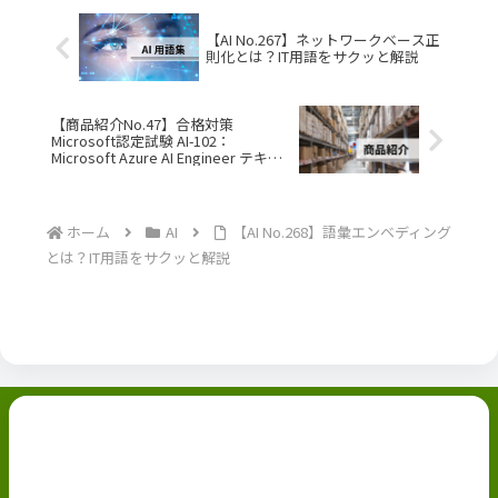
【AI No.267】ネットワークベース正
則化とは？IT用語をサクッと解説
【商品紹介No.47】合格対策
Microsoft認定試験 AI-102：
Microsoft Azure AI Engineer テキス
ト&演習問題 はどんな商品？買う前
にチェック！
ホーム
AI
【AI No.268】語彙エンベディング
とは？IT用語をサクッと解説
副業ブログ