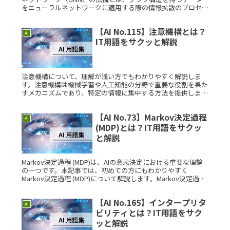
をニューラルネットワークに適用する際の情報拡散のプロセス
です。各ノードは隣接ノードの情報を集約しながら、ネットワ
ーク内で特徴を伝Read More...
【AI No.115】注意機構とは？
AI
IT用語をサクッと解説
注意機構について、理解が浅い方でもわかりやすく解説しま
す。注意機構は機械学習や人工知能の分野で重要な役割を果た
すメカニズムであり、特定の情報に集中する方法を提供しま
す。注意機構とは？注意機構とは、膨大なデータの中から重要
な部分に焦点を当て、Read More...
【AI No.73】Markov決定過程
AI
(MDP)とは？IT用語をサクッ
と解説
Markov決定過程 (MDP)は、AIの意思決定における重要な理論
の一つです。本記事では、初めての方にもわかりやすく
Markov決定過程 (MDP)について解説します。Markov決定過程
(MDP)とは？Markov決定過程 (MDP)Read More...
【AI No.165】インタープリタ
AI
ビリティとは？IT用語をサク
ッと解説