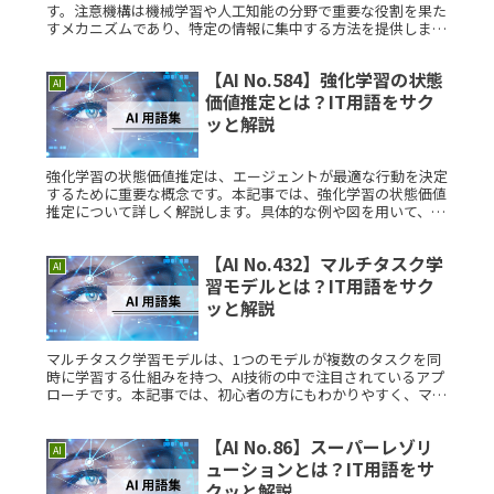
す。注意機構は機械学習や人工知能の分野で重要な役割を果た
すメカニズムであり、特定の情報に集中する方法を提供しま
す。注意機構とは？注意機構とは、膨大なデータの中から重要
な部分に焦点を当て、Read More...
【AI No.584】強化学習の状態
AI
価値推定とは？IT用語をサク
ッと解説
強化学習の状態価値推定は、エージェントが最適な行動を決定
するために重要な概念です。本記事では、強化学習の状態価値
推定について詳しく解説します。具体的な例や図を用いて、初
心者にもわかりやすく説明します。さらに、この手法の歴史や
考案者についてもRead More...
【AI No.432】マルチタスク学
AI
習モデルとは？IT用語をサク
ッと解説
マルチタスク学習モデルは、1つのモデルが複数のタスクを同
時に学習する仕組みを持つ、AI技術の中で注目されているアプ
ローチです。本記事では、初心者の方にもわかりやすく、マル
チタスク学習モデルの概要や活用例を解説します。マルチタス
ク学習モデルとRead More...
【AI No.86】スーパーレゾリ
AI
ューションとは？IT用語をサ
クッと解説