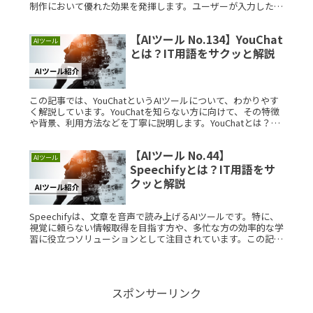
制作において優れた効果を発揮します。ユーザーが入力したキ
ーワードに基づいて、高品質なコンテンツを素早く自Read
More...
【AIツール No.134】YouChat
AIツール
とは？IT用語をサクッと解説
この記事では、YouChatというAIツールについて、わかりやす
く解説しています。YouChatを知らない方に向けて、その特徴
や背景、利用方法などを丁寧に説明します。YouChatとは？
YouChatは、AIを活用したチャットツールであり、Read
More...
【AIツール No.44】
AIツール
Speechifyとは？IT用語をサ
クッと解説
Speechifyは、文章を音声で読み上げるAIツールです。特に、
視覚に頼らない情報取得を目指す方や、多忙な方の効率的な学
習に役立つソリューションとして注目されています。この記事
では、Speechifyの特徴や活用法について詳しく解説します
Read More...
スポンサーリンク