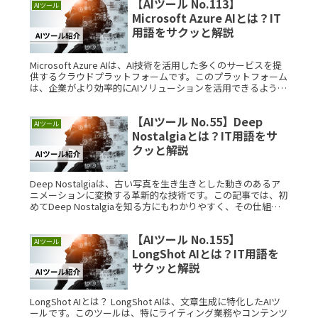
【AIツール No.113】
AIツール
Microsoft Azure AIとは？IT
用語をサクッと解説
Microsoft Azure AIは、AI技術を活用した多くのサービスを提
供するクラウドプラットフォームです。このプラットフォーム
は、企業がより効率的にAIソリューションを活用できるように
支援します。本記事では、Microsoft AzuRead More...
【AIツール No.55】Deep
AIツール
Nostalgiaとは？IT用語をサ
クッと解説
Deep Nostalgiaは、古い写真を生き生きとした動きのあるア
ニメーションに変換する革新的な技術です。この記事では、初
めてDeep Nostalgiaを知る方にもわかりやすく、その仕組み
や利用例、考案された背景などを詳しく解説します。Read
More...
【AIツール No.155】
AIツール
LongShot AIとは？IT用語を
サクッと解説
LongShot AIとは？ LongShot AIは、文章生成に特化したAIツ
ールです。このツールは、特にライティング業務やコンテンツ